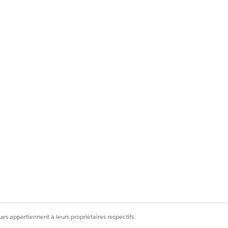
ser performing the
es appartiennent à leurs propriétaires respectifs.
US&type=5