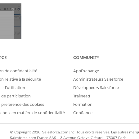
RCE
COMMUNITY
on de confidentialité
AppExchange
n relative à la sécurité
Administrateurs Salesforce
 d’utilisation
Développeurs Salesforce
Component object's page layout is not assigned to the u
s de participation
Trailhead
 error.
 préférence des cookies
Formation
 choix en matière de confidentialité
Confiance
© Copyright 2026, Salesforce.com Inc. Tous droits réservés. Les autres marqu
product_catalog_product_relationships.htm&language=en_
Salesforce.com France SAS – 3 Avenue Octave Gréard – 75007 Paris