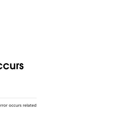
ccurs
ror occurs related