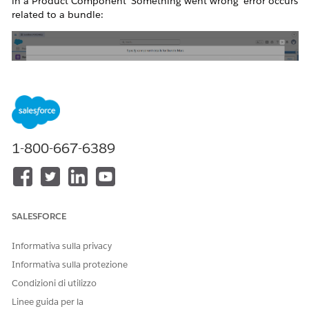
in a Product Component 'Something went wrong' error occurs
related to a bundle:
1-800-667-6389
Risoluzione
SALESFORCE
The error generally occurs when the
ProductRelatedComponent object's page layout is not
assigned to the user performing the action. Assign the page
Informativa sulla privacy
layout to the user to resolve the error.
Informativa sulla protezione
Condizioni di utilizzo
Risorse aggiuntive
Linee guida per la