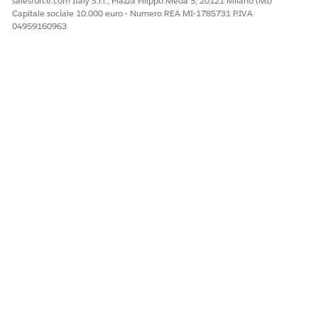
salesforce.com Italy S.r.l., Piazza Filippo Meda 5, 20121 Milano (MI)
Capitale sociale 10.000 euro - Numero REA MI-1785731 P.IVA
04959160963