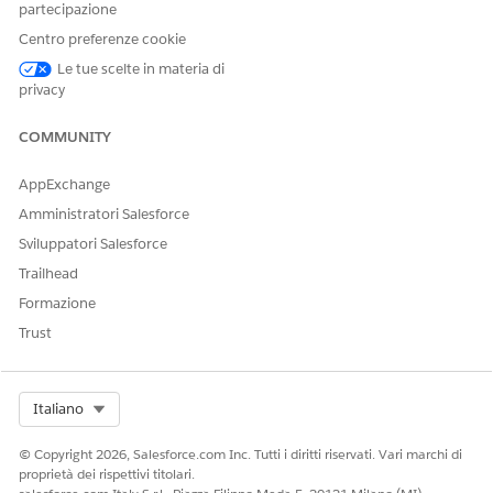
partecipazione
https://help.salesforce.com/s/articleView?
Centro preferenze cookie
id=ind.product_catalog_product_relationships.htm&language
Le tue scelte in materia di
privacy
Numero articolo Knowledge
COMMUNITY
005321638
AppExchange
Amministratori Salesforce
QUESTO ARTICOLO HA RISOLTO IL PROBLEMA?
Sviluppatori Salesforce
Facci sapere, così possiamo migliorare!
Trailhead
Formazione
Sì
No
Trust
Select Org
Italiano
© Copyright 2026, Salesforce.com Inc. Tutti i diritti riservati. Vari marchi di
proprietà dei rispettivi titolari.