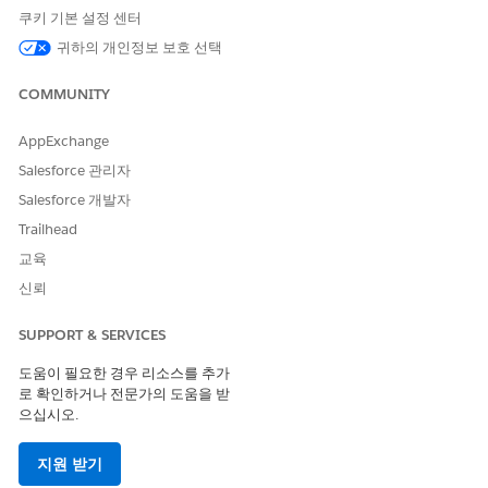
쿠키 기본 설정 센터
https://help.salesforce.com/s/articleView?
귀하의 개인정보 보호 선택
id=ind.product_catalog_product_relationships.htm&language
COMMUNITY
Knowledge 기사 번호
AppExchange
005321638
Salesforce 관리자
Salesforce 개발자
Trailhead
이 기사를 통해 문제를 해결했습니까?
교육
개선을 위한 의견을 보내주세요.
신뢰
예
아니요
SUPPORT & SERVICES
도움이 필요한 경우 리소스를 추가
로 확인하거나 전문가의 도움을 받
으십시오.
지원 받기