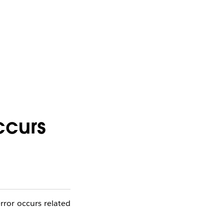
ccurs
ror occurs related