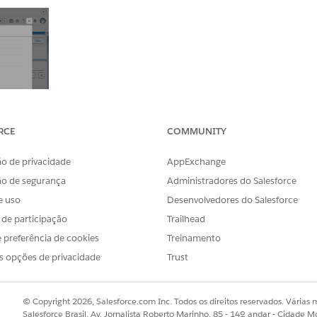
RCE
COMMUNITY
o de privacidade
AppExchange
ão de segurança
Administradores do Salesforce
e uso
Desenvolvedores do Salesforce
Component object's page layout is not assigned to the u
s de participação
Trailhead
 error.
 preferência de cookies
Treinamento
s opções de privacidade
Trust
© Copyright 2026, Salesforce.com Inc. Todos os direitos reservados. Várias m
product_catalog_product_relationships.htm&language=en_
Salesforce Brasil, Av. Jornalista Roberto Marinho, 85 - 14º andar - Cidade M