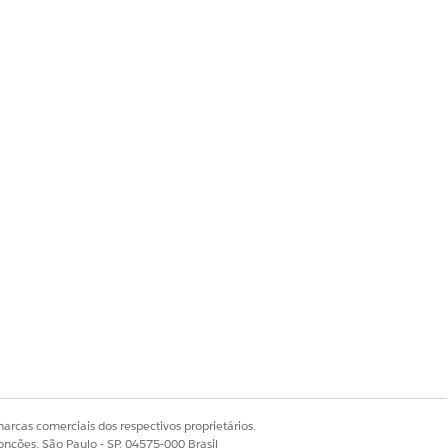
ser performing the
arcas comerciais dos respectivos proprietários.
US&type=5
onções, São Paulo - SP, 04575-000 Brasil