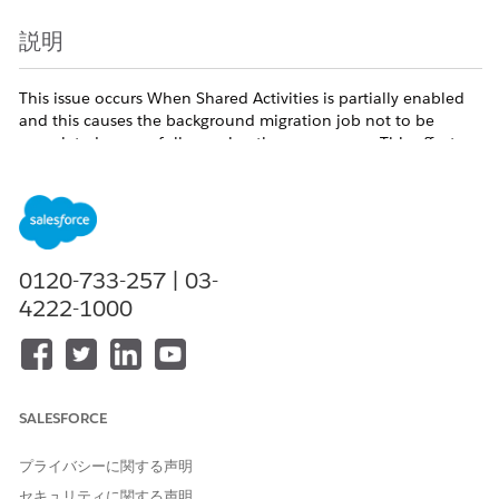
説明
This issue occurs When Shared Activities is partially enabled
and this causes the background migration job not to be
completed successfully causing the access error. This affects
all users regardless of profile and persists across browsers.
The issue can occur based on any of the following senerios
0120-733-257 | 03-
- Error appears when saving a new Event or Task with a
Contact in the Name field
4222-1000
- Error also appears when editing an existing Event or its
related Contact
- Issue affects all users/profiles including System
SALESFORCE
Administrators
- Events created without a Name (Contact) save successfully
プライバシーに関する声明
- Issue persists across browsers, incognito mode, and cache
セキュリティに関する声明