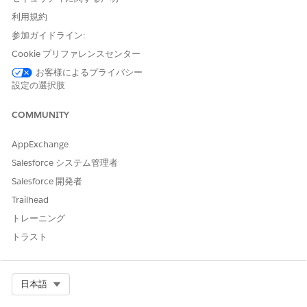
clears
利用規約
参加ガイドライン:
解決策
Cookie プリファレンスセンター
お客様によるプライバシー
To resolve this issue, Shared Activities need to be re-enabled
設定の選択肢
from the backend. As these changes require backend
intervention, please contact Salesforce Support and refer this
COMMUNITY
Article number - 000380368 to roll back shared activities.
AppExchange
Salesforce システム管理者
その他のリソース
Salesforce 開発者
Trailhead
How to Enable or Disable Shared Activities
トレーニング
トラスト
ナレッジ記事番号
005321700
Select Org
日本語