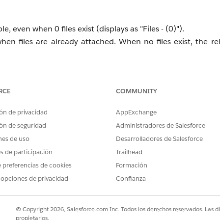
ible, even when 0 files exist (displays as "Files - (0)").
when files are already attached. When no files exist, the rel
RCE
COMMUNITY
ón de privacidad
AppExchange
ón de seguridad
Administradores de Salesforce
ated List on Android devices and no active workaround is avai
nes de uso
Desarrolladores de Salesforce
es de participación
Trailhead
 preferencias de cookies
Formación
 opciones de privacidad
Confianza
© Copyright 2026, Salesforce.com Inc. Todos los derechos reservados. Las d
propietarios.