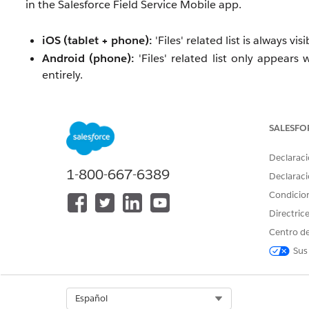
in the Salesforce Field Service Mobile app.
iOS (tablet + phone):
'Files' related list is always vis
Android (phone):
'Files' related list only appears 
entirely.
SALESFO
Solución
Declaraci
1-800-667-6389
Declaraci
This is currently an expected behavior of the Files Rel
Condicio
Directric
Número del artículo de conocimiento
Centro de
005321714
Sus
Select Org
Español
¿RESOLVIÓ ESTE ARTÍCULO SU PROBLEMA?