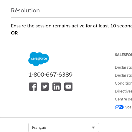
Résolution
Ensure the session remains active for at least 10 secon
OR
Capture at least one image during the session.
SALESFO
Numéro d’article de la base de connaissances
Déclarati
005321737
1-800-667-6389
Déclaratio
Conditions
CET ARTICLE A-T-IL RÉSOLU VOTRE PROBLÈME ?
Directive
Dites-nous ce que nous pouvons améliorer !
Centre de
Vos
Select Org
Français