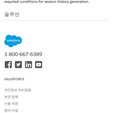
required conditions for session history generation.
솔루션
Ensure the session remains active for at least 10 seconds after
both participants are connected.
OR
Capture at least one image during the session.
1-800-667-6389
Knowledge 기사 번호
005321737
SALESFORCE
이 기사를 통해 문제를 해결했습니까?
개인정보 처리방침
개선을 위한 의견을 보내주세요.
보안 정책
예
아니요
사용 약관
참여 지침