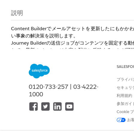
説明
Content Builderでメールアセットを更新したにもか
い事象の解決策を説明します。
Journey Builderの送信ジョブがコンテンツを
とで、最新のメッセージ内容を配信に反映することが可
SALESFO
この記事に関連するよくあるお問い合わせ例
プライバ
・Journey Builderのメールコンテンツ 本文の変更が
0120-733-257 | 03-4222-
セキュリ
1000
利用規約
・実際にJourney Builder経由で送信されたメールコ
参加ガイ
差異がある
Cooki
・Content Builderでメールの件名を修正し、バ
お
解決策