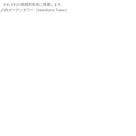
d. それぞれの商標は、それぞれの商標所有者に帰属します。
ーデンタワー（Salesforce Tower）
が発生する理由
が参照するメール内容
実行中のジャーニー
ールには反映されない
度目のジャーニーのエ