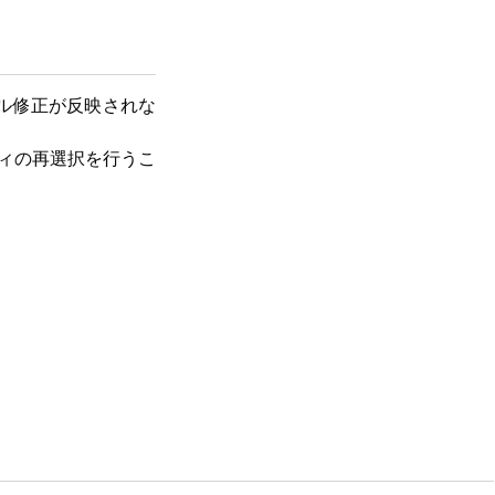
メール修正が反映されな
ティの再選択を行うこ
るメールコンテンツとで
ない