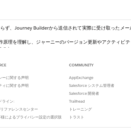
かわらず、Journey Builderから送信されて実際に受け取った
固定する動作原理を理解し、ジャーニーのバージョン更新やアクティビ
能です。
RCE
COMMUNITY
シーに関する声明
AppExchange
反映されない
ティに関する声明
Salesforce システム管理者
Salesforce 開発者
ンテンツ本文と、Journey Builderのキャンバス上で表示され
ドライン:
Trailhead
e プリファレンスセンター
トレーニング
ージョンを上げて実行したもしくはジョブを更新したが件名が変更され
客様によるプライバシー設定の選択肢
トラスト