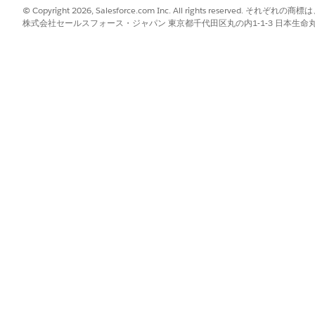
© Copyright 2026, Salesforce.com Inc. All rights reserve
株式会社セールスフォース・ジャパン 東京都千代田区丸の内1-1-3 日本生命丸の内ガ
y Builder からみられるコンテンツ本文に差異
、内部ではトリガーによる送信ジョブとして処理されます。送信ジョブ
ティの更新（完了ボタン押下）時に固定されます。そのため、
ilder 側でメールを編集・保存するだけでは、実際に送られるメ
ンテンツを反映させてください。
rney にエントリーさせて更新をテストするか、更新後の1
認してください。