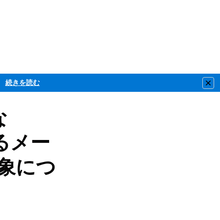
続きを読む
Clo
な
きるメー
象につ