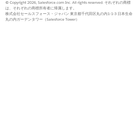
© Copyright 2026, Salesforce.com Inc. All rights reserved. それぞれの商標
Replace the direct view connection from SAP HANA with a
は、それぞれの商標所有者に帰属します。
Custom SQL query using the format 'select * from view_name'.
株式会社セールスフォース・ジャパン 東京都千代田区丸の内1-1-3 日本生命
2. Monitor the flow for a few days to ensure continued
丸の内ガーデンタワー（Salesforce Tower）
stability after implementing the Custom SQL query.
ナレッジ記事番号
005336061
この記事で問題は解決されましたか?
ご意見をお待ちしております。
はい
いいえ