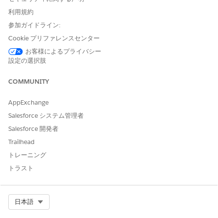
causing the
call to throw a system
createMarshaller()
利用規約
error at runtime.
参加ガイドライン:
Cookie プリファレンスセンター
解決策
お客様によるプライバシー
設定の選択肢
Replace the direct SAP HANA view connection with a
COMMUNITY
Custom SQL query:
Remove the existing direct view input step from the
AppExchange
flow.
Salesforce システム管理者
Re-add the SAP HANA connection and select
Salesforce 開発者
Custom SQL
.
Trailhead
Enter:
SELECT * FROM <schema_name>.<view_name>
トレーニング
Save and re-run the flow.
トラスト
Workaround:
Use Custom SQL instead of direct view
Select Org
日本語
drag-and-drop for SAP HANA inputs in Tableau Prep.