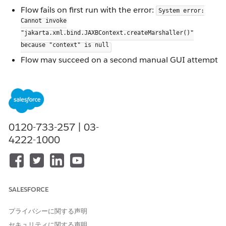
Flow fails on first run with the error:
System error:
Cannot invoke
"jakarta.xml.bind.JAXBContext.createMarshaller()"
because "context" is null
Flow may succeed on a second manual GUI attempt
but fails consistently via CLI
Other input sources (e.g., AWS Redshift) in the same
flow are unaffected
Updating the
JDBC driver does not
ngdbc.jar
resolve the issue
0120-733-257 | 03-
The issue occurred specifically when using a direct
4222-1000
view connection from SAP HANA as the input
source.
When a SAP HANA view is added to a Tableau Prep
flow by dragging it directly from the schema/side
SALESFORCE
pane, Tableau Prep initializes a
to
JAXBContext
process the view's XML metadata. This initialization
プライバシーに関する声明
fails intermittently, leaving the context null and
セキュリティに関する声明