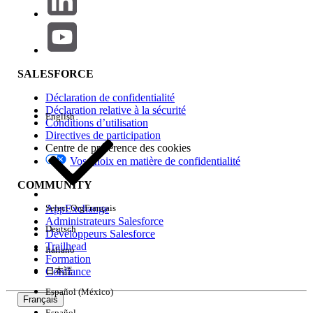
true.
Edit the now-accessible "View Price in
Catalog" field.
Click [Save].
SALESFORCE
Déclaration de confidentialité
Déclaration relative à la sécurité
Numéro d’article de la base de connaissances
English
Conditions d’utilisation
Directives de participation
005385419
Centre de préférence des cookies
Vos choix en matière de confidentialité
CET ARTICLE A-T-IL RÉSOLU VOTRE PROBLÈME ?
COMMUNITY
Dites-nous ce que nous pouvons améliorer !
AppExchange
Select Org
Français
Administrateurs Salesforce
Deutsch
Développeurs Salesforce
Oui
Non
Trailhead
Italiano
Formation
Confiance
日本語
Español (México)
Français
Español