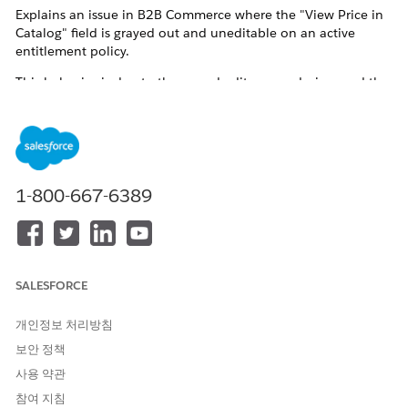
Explains an issue in B2B Commerce where the "View Price in
Catalog" field is grayed out and uneditable on an active
entitlement policy.
This behavior is due to the record edit screen design, and the
field becomes editable by toggling the "View Product" switch
to false and back to true within the edit screen.
솔루션
1-800-667-6389
To edit the "View Price in Catalog" field on an active
Entitlement Policy record, follow these steps.
Resolution Steps
SALESFORCE
Open the Entitlement Policy record you want to edit.
Click the [Edit] button to enter edit mode.
개인정보 처리방침
보안 정책
In the edit screen, toggle the "View Product" switch to
사용 약관
false, then toggle it back to true.
참여 지침
Edit the now-accessible "View Price in Catalog" field.