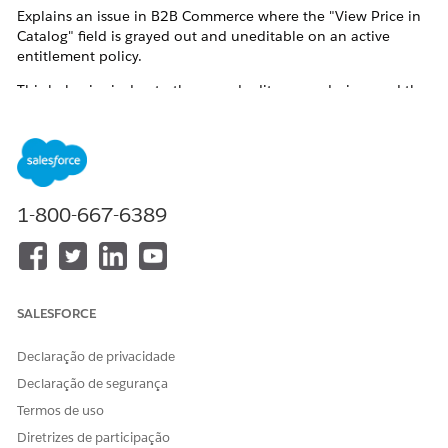
Explains an issue in B2B Commerce where the "View Price in
Catalog" field is grayed out and uneditable on an active
entitlement policy.
This behavior is due to the record edit screen design, and the
field becomes editable by toggling the "View Product" switch
to false and back to true within the edit screen.
Resolução
1-800-667-6389
To edit the "View Price in Catalog" field on an active
Entitlement Policy record, follow these steps.
Resolution Steps
SALESFORCE
Open the Entitlement Policy record you want to edit.
Click the [Edit] button to enter edit mode.
Declaração de privacidade
Declaração de segurança
In the edit screen, toggle the "View Product" switch to
Termos de uso
false, then toggle it back to true.
Diretrizes de participação
Edit the now-accessible "View Price in Catalog" field.