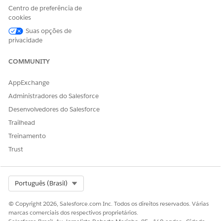
Centro de preferência de
Click [Save].
cookies
Suas opções de
privacidade
Número do artigo do Knowledge
COMMUNITY
005385419
AppExchange
Administradores do Salesforce
ESTE ARTIGO RESOLVEU SEU PROBLEMA?
Desenvolvedores do Salesforce
Diga-nos para podermos melhorar!
Trailhead
Sim
Não
Treinamento
Trust
Select Org
Português (Brasil)
© Copyright 2026, Salesforce.com Inc. Todos os direitos reservados. Várias
marcas comerciais dos respectivos proprietários.