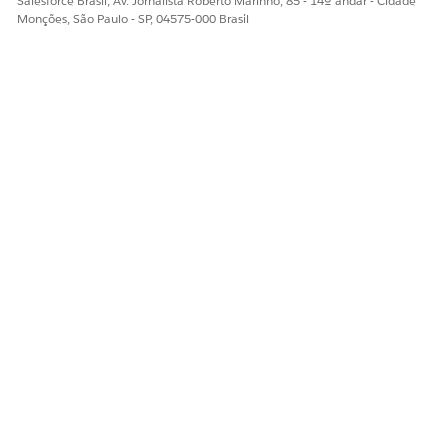
Salesforce Brasil, Av. Jornalista Roberto Marinho, 85 - 14º andar - Cidade
Monções, São Paulo - SP, 04575-000 Brasil