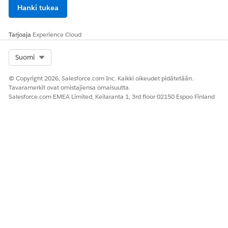
Hanki tukea
Tarjoaja
Experience Cloud
Select Org
Suomi
© Copyright 2026, Salesforce.com Inc. Kaikki oikeudet pidätetään.
Tavaramerkit ovat omistajiensa omaisuutta.
Salesforce.com EMEA Limited, Keilaranta 1, 3rd floor 02150 Espoo Finland