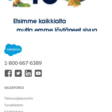
Etsimme kaikkialta
, mutta emme löytäneet sivua.
Palaa
aloitussivulle
1-800-667-6389
SALESFORCE
Tietosuojalausunto
Turvatiedote
Käyttöehdot