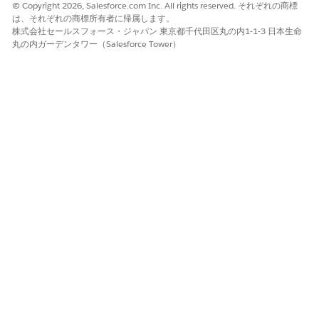
https://ideas.salesforce.com/s/idea/a0B8W00000Gdmr8UAB/e
© Copyright 2026, Salesforce.com Inc. All rights reserved. それぞれの商標
は、それぞれの商標所有者に帰属します。
dashboards-created-by-different-user-with-manageedit-
株式会社セールスフォース・ジャパン 東京都千代田区丸の内1-1-3 日本生命
permissions
丸の内ガーデンタワー（Salesforce Tower）
ナレッジ記事番号
005385553
この記事で問題は解決されましたか?
ご意見をお待ちしております。
はい
いいえ