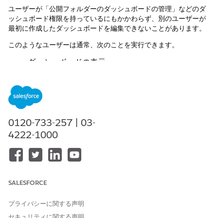
ユーザーが「公開フォルダーのダッシュボードの管理」などのダ
ッシュボード権限を持っているにもかかわらず、別のユーザーが
最初に作成したダッシュボードを編集できないことがあります。
このようなユーザーは通常、次のことを実行できます。
ダッシュボードの表示
ダッシュボードの更新
フォルダー間のダッシュボードの移動
フォルダーアクセスの管理
[編集] オプションは引き続き使用できますが、自分が作成してい
0120-733-257 | 03-
ないダッシュボードへの変更は保存できません。
4222-1000
解決策
現在 Salesforce ではダッシュボードの編集が以下に限定されてい
SALESFORCE
ます。
ダッシュボード所有者
プライバシーに関する声明
ダッシュボードのコピーを作成するユーザー
セキュリティに関する声明