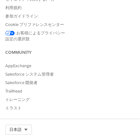
回避策:
利用規約
参加ガイドライン:
ダッシュボードの所有権の移転: ダッシュボードの実行ユーザー/
所有者を対象の編集者に変更します。
Cookie プリファレンスセンター
お客様によるプライバシー
ダッシュボードのコピー: ユーザーはダッシュボードをコピーし、
設定の選択肢
そのコピーに対して編集を行うことができます。
ダッシュボードの再作成: 必要なユーザーアカウントでダッシュボ
COMMUNITY
ードを手動で再作成します。
AppExchange
この動作は、現時点では設計どおりです。
Salesforce システム管理者
この機能強化に関心があるお客様は、以下の Idea Exchange エン
Salesforce 開発者
トリをモニタリングして投票できます。
Trailhead
https://ideas.salesforce.com/s/idea/a0B8W00000Gdmr8UAB/e
dashboards-created-by-different-user-with-manageedit-
トレーニング
permissions
トラスト
その他のリソース
Select Org
日本語
Salesforce Idea Exchange: