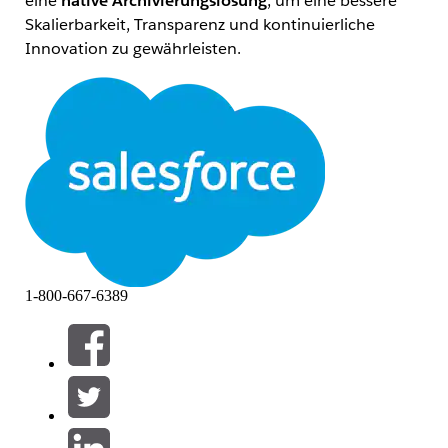
eine
native Archivierungslösung
, um eine bessere
Skalierbarkeit, Transparenz und kontinuierliche
Innovation zu gewährleisten.
Bin ich davon betroffen?
Diese Änderung gilt für Kunden von AWS. Dies gilt
nicht für Kunden, die Daten auf Azure oder in von
FedRAMP zugelassenen Umgebungen hosten oder
BYOK/MS-Funktionen nutzen. Diese können ihre
Lizenzen bis auf Weiteres weiterhin verlängern.
Betroffene Produkte:
Salesforce-
1-800-667-6389
Archiv (1 GB)
Konsole für
das Archiv