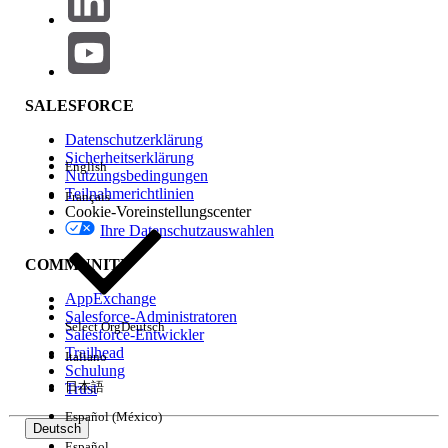
Was bedeutet diese Änderung für mich?
Bei der Verlängerung wird Ihre
Archivierungskonfiguration auf die neue native
SALESFORCE
Archivierungslösung umgestellt. Ihre
Speicherkapazität bleibt gleich. Die neue native
Datenschutzerklärung
Sicherheitserklärung
Anwendung unterstützt Sie bei folgenden Aufgaben:
English
Nutzungsbedingungen
Teilnahmerichtlinien
Français
Skalieren:
Verwalten Sie größere
Cookie-Voreinstellungscenter
Datenmengen mit einer robusten
Ihre Datenschutzauswahlen
Architektur.
COMMUNITY
Fehlerbehebung:
Lösen Sie Probleme
AppExchange
schneller dank präziser Fehlermeldungen.
Salesforce-Administratoren
Select Org
Deutsch
Salesforce-Entwickler
Vereinfachen der Einrichtung:
Trailhead
Italiano
Schulung
Konfigurieren Sie Funktionen ganz einfach
日本語
Trust
über eine neu gestaltete
Español (México)
Benutzeroberfläche.
Deutsch
Español