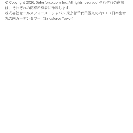
© Copyright 2026, Salesforce.com Inc. All rights reserved. それぞれの商標
タイプを検索します。
は、それぞれの商標所有者に帰属します。
[
ToDo と行動
] を選択し、[
レポートを開始
] をクリ
株式会社セールスフォース・ジャパン 東京都千代田区丸の内1-1-3 日本生命
丸の内ガーデンタワー（Salesforce Tower）
ックして
レポート
を作成します。
ステップ 2:
レポートの検索条件
を設定し、
行レベル数式
を作成す
る
左ペインの [
検索条件
] タブをクリックして、完了し
た
ToDo と行動
をすべて表示する
検索条件
を設定し
ます。
レポート要件に基づいて検索条件を調整します。必