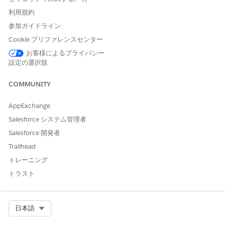
利用規約
参加ガイドライン:
Cookie プリファレンスセンター
お客様によるプライバシー
設定の選択肢
COMMUNITY
AppExchange
[
レポート
] タブで、[
新規レポート
] ボタンをクリッ
Salesforce システム管理者
クして
レポート
の作成を開始します。
Salesforce 開発者
Trailhead
トレーニング
トラスト
Select Org
日本語
[
すべてのカテゴリ
] で [
ToDo と行動
] 標準レポート