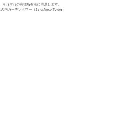
d. それぞれの商標は、それぞれの商標所有者に帰属します。
象条件を満たしている
ーデンタワー（Salesforce Tower）
るかも合わせてご確
ても、テストユーザー
rience の割り振
、新しいユーザーとし