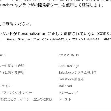
ns SDK Launcher やブラウザの開発者ツールを使用して確認します。
をご確認ください。
ントが Personalization に正しく送信されていない (CO
 Event Stream にイベントが記録されていない場合は、先
問題の解消を行ってください。
の場合) レシピの動作確認:
事前に Recipe Simulator を実行
RCE
COMMUNITY
た上で本手順を進めてください。
シーに関する声明
AppExchange
ティに関する声明
Salesforce システム管理者
Salesforce 開発者
ドライン:
Trailhead
e プリファレンスセンター
トレーニング
 Launcher (Personalization Tools) を使用して、対象のキ
客様によるプライバシー設定の選択肢
トラスト
ンペーン非表示のデバッグ手順