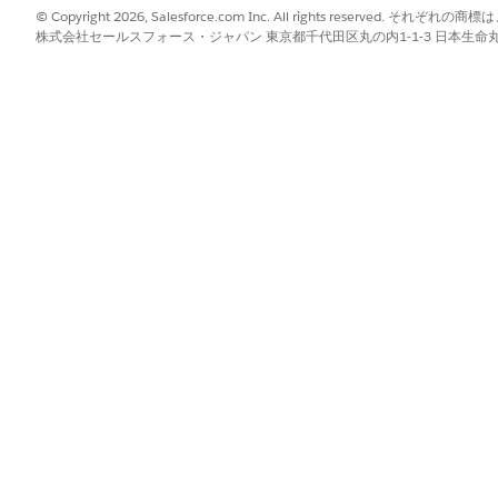
© Copyright 2026, Salesforce.com Inc. All rights reserve
テータスが Published になっているか、キャンペーンの対
株式会社セールスフォース・ジャパン 東京都千代田区丸の内1-1-3 日本生命丸の内ガ
いる場合は、UTC 基準での時間帯設定が意図通りになってい
トロールグループの確認」へ進んでください。
ーセンテージ) が設定されている場合、システムが正常に動作してい
スがあります。表示の検証を確実に行うため、一時的に対象 Expe
に変更し、キャンペーンが表示されるかお試しください。
ィンドウ」を使用するか、ブラウザの Cookie をクリアして
れば A/B テストの割り振り設定を見直してください。
ドでのレンダリングの問題」へ進んでください。
の問題