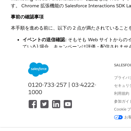
す。 Chrome 拡張機能の Salesforce Interactio
事前の確認事項
本手順を進める前に、以下の 2 点が満たされていること
イベントの送信確認:
そもそも Web サイトからのイベ
ている) 場合、キャンペーンは評価・配信されません。
イベントが Event Stream に表示されないの手順
で
(Einstein Recipe を使用しているキャンペーン
SALESFO
が正常に動作し、結果が空ではない) ことを確認し
プライバ
0120-733-257 | 03-4222-
セキュリ
解決策
1000
利用規約
参加ガイ
1. キャンペーン適用状況の確認
Cooki
Chrome 拡張機能の Salesforce Interactions SDK
お
確認します。
参考:
Personalization Tools を用いた Web キャ