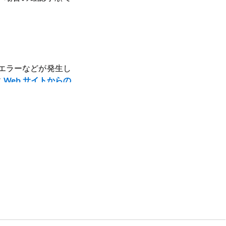
RS エラーなどが発生し
に
Web サイトからの
し、結果が返る (レシピ側
ャンペーンが適用されているか