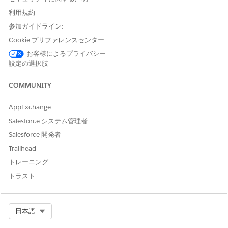
「Marketing Cloud Engagement の一部としてのアウト
利用規約
バウンドコミュニケーション（トークン化された送信、
参加ガイドライン:
FTP、HTTP POST、HTTP GET など）。Amazon S3、
Cookie プリファレンスセンター
Azure Blob Storage、Google Cloud Storage、または外
お客様によるプライバシー
部 SFTP サイトなどの外部ファイルの場所にファイルをイ
設定の選択肢
ンポートおよびエクスポートする場合。」
---
COMMUNITY
なお、同ページは英語版の方が最新情報が記載されている
AppExchange
場合があります。登録後も外部サービス側でのブロックの
Salesforce システム管理者
有無や、公式ヘルプ記載のIPアドレスに変更がないかを定
Salesforce 開発者
期的に確認することを推奨します。
Trailhead
トレーニング
Q2. オートメーションのスクリプト（SSJS）アクティビティでエ
ラーや想定外の実行結果が発生しました。詳細のエラーログを確
トラスト
認してください。
A. SSJSはユーザー独自のスクリプト処理に依存して実行
されるため、多くのケースではコード内部の動作やAPI呼
Select Org
日本語
び出しの詳細ログ（HTTP 400・500番台のエラー内容を