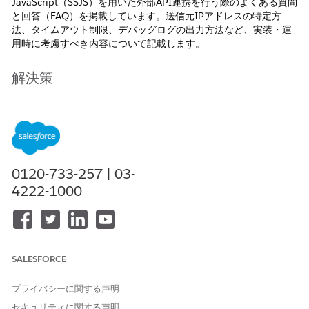
JavaScript（SSJS）を用いた外部API連携を行う際のよくある質問
と回答（FAQ）を掲載しています。送信元IPアドレスの特定方
法、タイムアウト制限、デバッグログの出力方法など、実装・運
用時に考慮すべき内容について記載します。
解決策
Q1. SSJSから外部APIを呼び出す際、受信側のIPアドレス許可リ
ストに登録したいです。MCEのIPアドレスを教えてください。
A. 送信元IPアドレスはご利用のスタックごとに異なりま
す。
Marketing Cloud Engagementで許可するIPアドレ
ス
の「アウトバウンド通信（トークン化された送信、
0120-733-257 | 03-
FTP、HTTP POST、HTTP GETなど）」の項目を参照し、
4222-1000
該当スタックのIPアドレスを許可リストに登録してくださ
い。例えば Stack 1 では執筆段階で 13.111.250.0-15 が
該当します。
SALESFORCE
【該当箇所の引用】
プライバシーに関する声明
---
セキュリティに関する声明