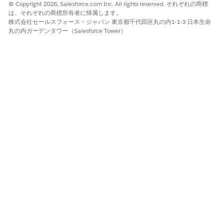
含む）はプラットフォームのバックエンドには記録されま
© Copyright 2026, Salesforce.com Inc. All rights reserved. それぞれの商標
せん。インポートなどの標準アクティビティとは異なる点
は、それぞれの商標所有者に帰属します。
株式会社セールスフォース・ジャパン 東京都千代田区丸の内1-1-3 日本生命
にご留意ください。
丸の内ガーデンタワー（Salesforce Tower）
問題の原因を特定するには、コード内に独自のロギング処
理を実装する方法が有益です。例えば、発生した例外情報
やHTTPレスポンスの内容をデータエクステンションへ書
き出す構成です。詳細は下記を参照してください。
参考）
https://help.salesforce.com/s/articleView?
id=000389966&type=1
なお、上記のようなロギング構成を実装済みにもかかわら
ず、DEへの書き込み自体が行われないレベルのエラー
（プラットフォーム起因）が再現性を伴って、あるいは高
頻度で発生している場合は、弊社側のサービスログに記録
が残る可能性があります。その際はアクティビティ名、実
行日時など詳細を添えてお問い合わせください。また、
SSJSのエラー調査では、以下のような切り分けアプロー
チが有効です。お問い合わせの際にご協力をお願いする場