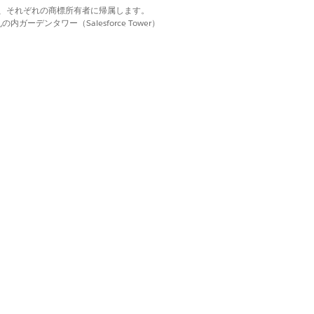
d. それぞれの商標は、それぞれの商標所有者に帰属します。
ーデンタワー（Salesforce Tower）
てください。
索
」をご参照くださ