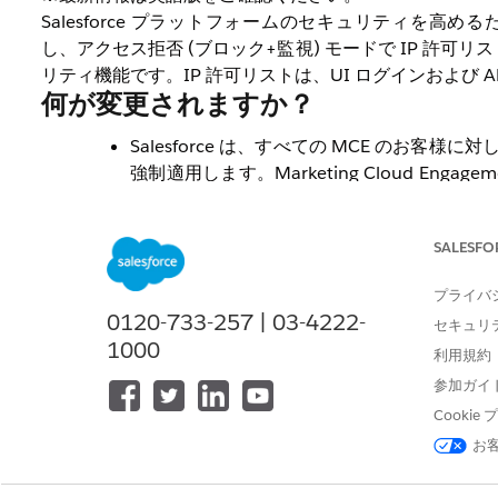
Salesforce プラットフォームのセキュリティを高めるため、Sal
し、アクセス拒否 (ブロック+監視) モードで IP 
リティ機能です。IP 許可リストは、UI ログインおよび 
何が変更されますか？
Salesforce は、すべての MCE のお客
強制適用します。Marketing Cloud Enga
にしているお客様
については、変更はありま
エンタープライズレベルまたはビジネスユニッ
SALESFO
は推奨 IP アドレスリスト (過去6か月間
を自動的に適用します。この推奨されるベースラ
プライバ
ードに設定され、すべてのビジネスユニット (
0120-733-257 | 03-4222-
セキュリ
れるかは、
ベースライン IP リストのリリー
1000
利用規約
「ログ許可リストの違反」 (監視のみモード) 
ションで説明されている通り、アクセス拒否 (
参加ガイ
Cooki
なぜ Salesforce はこの変更を行う
お
Salesforce プラットフォームのセキュリティを強
セス拒否モードでの IP 許可リストの使用
を必須化します