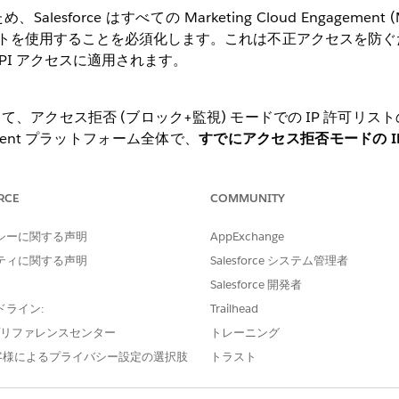
esforce はすべての Marketing Cloud Engagement
許可リストを使用することを必須化します。これは不正アクセスを防
API アクセスに適用されます。
様に対して、アクセス拒否 (ブロック+監視) モードでの IP 許可リ
gement プラットフォーム全体で、
すでにアクセス拒否モードの I
せん。
トレベルで IP 許可リストをまだ有効にしていない
お客様に対し
RCE
COMMUNITY
に成功した認証実績をもとに作成され、既知の悪意あるIPアドレス
イン IP リストは、エンタープライズレベルでアクセス拒否 (
シーに関する声明
AppExchange
BU) に一律に適用されます。ご自身の環境にいつベースライン 
ティに関する声明
Salesforce システム管理者
ススケジュール表
をご確認ください。
Salesforce 開発者
を有効にしているお客様に対しては、Salesforce は以下の
ブロック+監視) モードを有効にします。
ドライン:
Trailhead
e プリファレンスセンター
トレーニング
のですか？
客様によるプライバシー設定の選択肢
トラスト
化し、セキュリティインシデントの発生防止のため、すべての MCE
。推奨されるベースライン IP 許可リストのデータは、過去 6