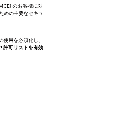
 (MCE) のお客様に対
ぐための主要なセキュ
ストの使用を必須化し、
P 許可リストを有効
ては、Salesforce
は除外されています)
ブロック+監視) モ
IP リストが提供さ
「想定される影響」セク
 のお客様による
アク
 か月間のログ解析に