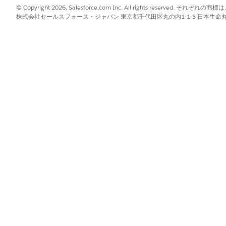
© Copyright 2026, Salesforce.com Inc. All rights reserve
株式会社セールスフォース・ジャパン 東京都千代田区丸の内1-1-3 日本生命丸の内ガ
提供スケジュール
強制適用ではない）されるかを確認するには、以下の手順を行っ
keting Cloud Engagement アカウントのスタックの場所の検
ープにいつ推奨 IP 範囲が提供されるかを確認します。
日（UTC）
終了日（UTC）
26年7月30日
2026年7月30日