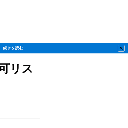
続きを読む
Clo
 許可リス