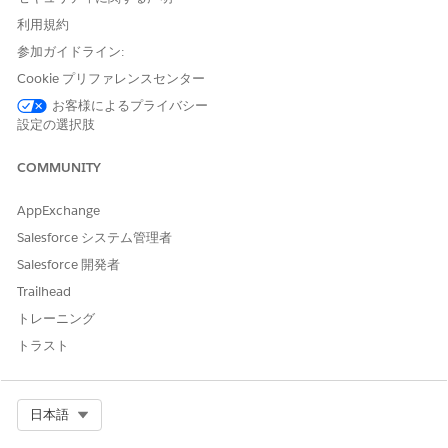
2.取得方式の変更に伴うパーソナライズへの影響
利用規約
参加ガイドライン:
受信トレイメッセージにおけるAMPScriptやパーソナライズ文字
列の評価は、
SDKがメッセージをダウンロードするタイミング
で
Cookie プリファレンスセンター
行われます。つまり対象デバイスでアプリを起動したタイミング
お客様によるプライバシー
や、メッセージのリフレッシュを要求
設定の選択肢
(refreshInbox/refreshMessagesの実行) したタイミングで評価・
展開されます。
COMMUNITY
ここで、SDK 9系以降では差分のメッセージを取得するため、す
でにダウンロード済みのメッセージに対してはAMPScript やパー
AppExchange
ソナライズ文字列が再評価されません。一度ダウンロードした後
Salesforce システム管理者
は、Marketing Cloud Engagement側でコンテンツやData
Salesforce 開発者
Extensionのデータを更新しても、端末上では初回受信時に評価さ
れた値が表示され続けます。
（※ただし下記の「タイムスタンプ
Trailhead
境界のメッセージ再取得について」の例外動作も確認してくださ
トレーニング
い。）
トラスト
SDK 8系以前では、受信トレイメッセージを常にすべて再ダウン
ロードするため、ダウンロードのたびに全てのメッセージで
AMPScriptやパーソナライズ文字列が再評価されていました。よ
Select Org
日本語
って Data Extension等のデータが更新された場合、次回ダウンロ
ード時にすべてのメッセージの参照値が最新のデータに基づいて