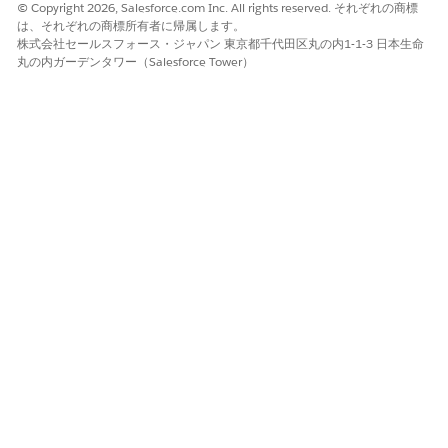
© Copyright 2026, Salesforce.com Inc. All rights reserved. それぞれの商標
再度評価されます。
は、それぞれの商標所有者に帰属します。
株式会社セールスフォース・ジャパン 東京都千代田区丸の内1-1-3 日本生命
丸の内ガーデンタワー（Salesforce Tower）
SDK 9系以降の差分を取得する方式では、メッセージダウンロー
ド時点のデータを保持しやすい反面、Data ExtensionなどMCE上
のデータに基づいて動的にコンテンツを変化させるユースケース
では、8系以前と異なるデータ管理が必要になる場合があります。
そのため8系以前において、この都度全メッセージが評価される挙
動に基づいて行われていたパーソナライズを行っている場合は、
9
系への移行において、該当するユースケースが9系以降でも期待ど
おりに機能するかを検証・評価することを推奨します。
注意:タイムスタンプ境界のメッセージ再取得について
SDK 9 系では差分のみを取得しますが、具体的には端末側で保持
する基準のタイムスタンプ以降のメッセージのみを取得・再評価
します。
この基準タイムスタンプには「前回取得時点で最新のメッセージ
を基準にしたタイムスタンプ」が設定されます。そして次回以降
はタイムスタンプ "
以降
の" メッセージが取得されます。つまり
最
新のメッセージ自身が毎回取得対象に含まれます。