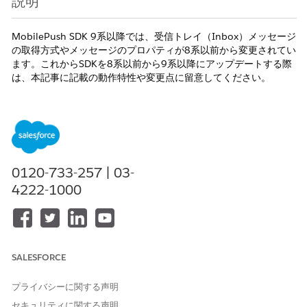
説明
MobilePush SDK 9系以降では、受信トレイ（Inbox）メッセージ
の取得方式やメッセージのプロパティが8系以前から変更されてい
ます。これからSDKを8系以前から9系以降にアップデートする際
は、本記事に記載の動作特性や変更点に留意してください。
解決策
1.メッセージ取得方式の変更
主な違いとして、SDK 9系以降では
メッセージの差分取得
を行い
0120-733-257 | 03-
ます。SDKは前回取得したメッセージ群に関するタイムスタンプ
4222-1000
を保持し、次回のメッセージ取得リクエスト時には、その値以降
に更新されたメッセージのみを取得します。
一方、SDK 8系以前では、対象デバイスに紐づくアクティブな受
信トレイメッセージをすべて再ダウンロードする方式です。
SDK 9系以降の差分取得方式により、以降のセクションで解説す
SALESFORCE
るパーソナライズへの影響が発生します。
プライバシーに関する声明
セキュリティに関する声明