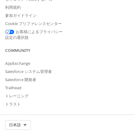
実際の環境 ( 本番または Sandbox ) にファイルを保存す
利用規約
る手順
参加ガイドライン:
ファイルを検索インデックスの対象とする場合は、 非構造化デー
Cookie プリファレンスセンター
タモデルオブジェクト (UDMO) に直接ファイルをアップロードし
お客様によるプライバシー
てください。
設定の選択肢
例えば Agentforce データライブラリから作成された UDMO の場
合は、 Agentforce データライブラリ経由でファイルを再アップ
COMMUNITY
ロードします。
AppExchange
Salesforce システム管理者
ナレッジ記事番号
Salesforce 開発者
005388200
Trailhead
トレーニング
トラスト
この記事で問題は解決されましたか?
ご意見をお待ちしております。
はい
いいえ
Select Org
日本語