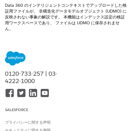
Data 360 のインテリジェントコンテキストでアップロードした検
証用ファイルが、 非構造化データモデルオブジェクト (UDMO) に
反映されない事象の解説です。 本機能はインデックス設定の検証
用ワークスペースであり、 ファイルは UDMO に保存されませ
ん。
解決策
概要と原因
インテリジェントコンテキストにアップロードしたサンプルファ
0120-733-257 | 03-
イルは、 非構造化データモデルオブジェクト (UDMO) には格納さ
れません。
4222-1000
インテリジェントコンテキストはインデックス設定を検証するた
めのワークスペースであり、 アップロードしたサンプルファイル
は設定調整時にのみ参照します。 そのため、インテリジェントコ
ンテキストを [公開] した後に検索インデックスの対象となるの
SALESFORCE
は、 指定した UDMO 内のファイルのみです。インテリジェント
コンテキスト上のサンプルファイルは検索インデックスの対象外
プライバシーに関する声明
です。
セキュリティに関する声明