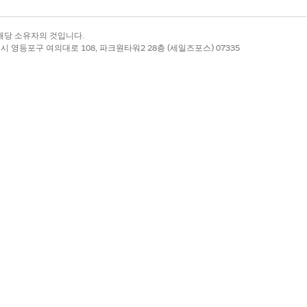
록 상표는 해당 소유자의 것입니다.
별시 영등포구 여의대로 108, 파크원타워2 28층 (세일즈포스) 07335