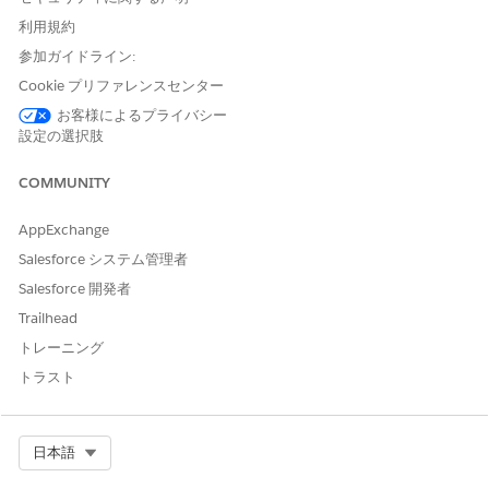
解決策
利用規約
参加ガイドライン:
「allPrivate」クエリスコープを使用して、非公開フォル
Cookie プリファレンスセンター
ダ内のレポートとダッシュボードを検索する
お客様によるプライバシー
設定の選択肢
非公開フォルダ内のレポートを返すには:
SELECT Id FROM Report USING SCOPE allPrivate
COMMUNITY
特定のユーザの非公開フォルダ内のレポートをクエリする
AppExchange
には (以下のユーザ ID を適宜置き換えてください):
Salesforce システム管理者
SELECT Id FROM Report USING SCOPE allPrivate WHERE
Salesforce 開発者
OwnerId = '005A0000000Bc2deFG'
Trailhead
非公開フォルダ内に保存されている動的ダッシュボードを
トレーニング
クエリするには
:
トラスト
SELECT Id FROM Dashboard USING SCOPE allPrivate WHERE
Type != 'SpecifiedUser'
Select Org
日本語
所有者名を返したり、ユーザが無効かどうかを判断するに