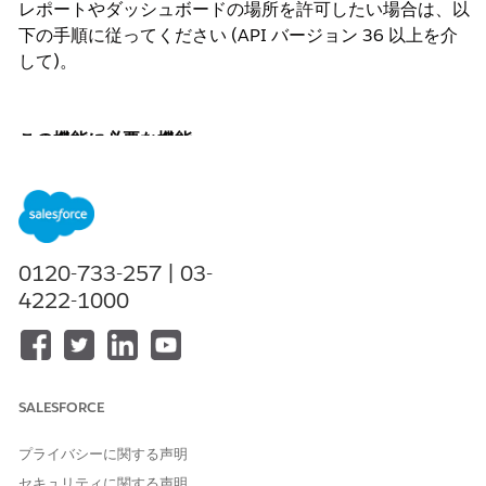
レポートやダッシュボードの場所を許可したい場合は、以
下の手順に従ってください (API バージョン 36 以上を介
して)。
この機能に必要な機能
以下の機能が有効になっていない場合、非公開フォルダ内
のレポートまたはダッシュボードを検索しようとすると、
「INVALID_QUERY_SCOPE」というタイトルのエラーが
表示されます。
0120-733-257 | 03-
問題の組織で「拡張フォルダ共有」が有効になって
4222-1000
いることを確認します。
注: この機能が利用できない
場合は、Salesforce サポートに問い合わせて有効に
してください。
検索を実行するユーザのプロファイルに対して、
[す
SALESFORCE
べての非公開レポートおよびダッシュボードを管理]
プロファイル権限を有効
にします。
プライバシーに関する声明
セキュリティに関する声明