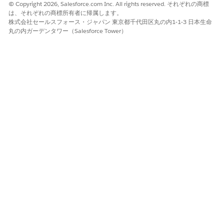
© Copyright 2026, Salesforce.com Inc. All rights reserved. それぞれの商標
は
:
は、それぞれの商標所有者に帰属します。
株式会社セールスフォース・ジャパン 東京都千代田区丸の内1-1-3 日本生命
[Allows SOQL Parent Relationship Queries] を選択
丸の内ガーデンタワー（Salesforce Tower）
します。
次のクエリを実行します。
SELECT Id,
Owner.Name
FROM Report USING
SCOPE allPrivate WHERE Owner.IsActive = false
関連情報:
ダッシュボードの削除
削除に値する古いレポートおよびダッシュボードを特定す
る方法
ダッシュボードコンポーネントにリンクされているレポー
トの「レポートが削除できません」エラー
ナレッジ記事番号