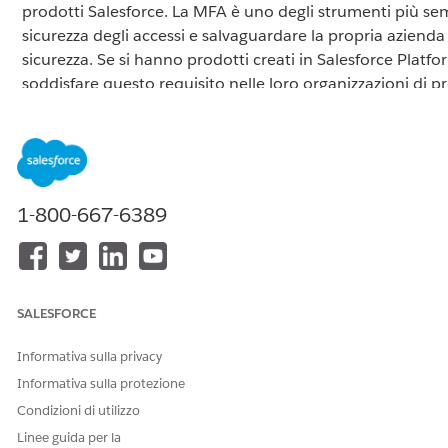
prodotti Salesforce. La MFA è uno degli strumenti più sempl
sicurezza degli accessi e salvaguardare la propria azienda 
sicurezza. Se si hanno prodotti creati in Salesforce Platfor
soddisfare questo requisito nelle loro organizzazioni di p
Risoluzione
1-800-667-6389
Sommario:
L'autenticazione a più fattori (MFA) è necessaria per gli
accessi alle organizzazioni Salesforce
SALESFORCE
Cosa aspettarsi con l'attivazione della MFA per la
propria organizzazione di produzione da parte di
Informativa sulla privacy
Salesforce
Informativa sulla protezione
Risorse per la MFA correlate
Condizioni di utilizzo
Linee guida per la