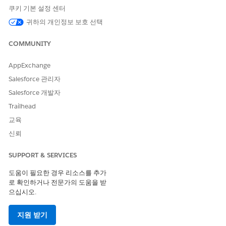
쿠키 기본 설정 센터
귀하의 개인정보 보호 선택
Salesforce 조직에 로그인하려면 다단계 인증(MFA)가 필요
COMMUNITY
합니다
AppExchange
2022년 2월 1일, Salesforce는 고객이 Salesforce 제품에 액세스
Salesforce 관리자
사용하도록 계약상 요구 사항을 구현했습니다. 이 요구 사항은 사용자
Salesforce 개발자
용하거나 싱글 사인온(SSO)를 통해 Salesforce 사용자 인터페이
Trailhead
사용자에게 적용됩니다.
교육
신뢰
SUPPORT & SERVICES
Salesforce Platform에 구축된 제품이 있다면 다음은 고객이 이 요
구 사항을 충족할 수 있도록 지원하는 방법입니다.
도움이 필요한 경우 리소스를 추가
로 확인하거나 전문가의 도움을 받
2024년 4월 8일 이후에 생성되는 프로덕션 조직의 경우
으십시오.
MFA는 표준 직접 로그인 프로세스의 기본 부분입니다.
4월 8일 이전에 존재했던 대부분의 프로덕션 조직에 대해
지원 받기
Salesforce는 자동으로 MFA를 활성화했습니다. 이 조치는