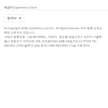
23년 봄 출시을 시작으로 24년 봄까지 단계적으로 이루어졌
제공자
Experience Cloud
습니다.
4월 8일 이전에 생성된 일부 프로덕션 조직은 MFA 자동 활
Select Org
한국어
성화 단계에 포함되지 않았습니다. 이들 조직의 경우 MFA가
2024년 4월 8일 직접 로그인 프로세스에 통합되어 있습니
© Copyright 2026, Salesforce.com Inc. All rights reserved. 여러 등록 상표는
다.
해당 소유자의 것입니다.
사업자 등록번호 : 120-86-92851 , 대표자 : 벤슨웡 세일즈포스 코리아 서울특
자세한 내용은
Salesforce가 프로덕션 조직에 MFA를 적용할 경우
별시 영등포구 여의대로 108, 파크원타워2 28층 (세일즈포스) 07335 TEL :
예상되는 사항
섹션을 참조하십시오.
080-822-1378 (솔루션 상담 문의) | 080-805-9651 (기술 지원 문의)
다른 유형의 조직은 어떤가요?
Salesforce는 Sandbox 환경에서 MFA를 활성화하지 않습니
다.
Salesforce는 평가판 조직이 구독으로 전환될 때까지 MFA를
활성화하지 않습니다. 평가판 조직은 MFA 요구 사항 적용 전
유예 기간을 둡니다. 평가 기간이 45일을 초과하는 경우 고객
은 45일째 날까지 모든 사용자에 대해 MFA를 스스로 활성화
해야 합니다. Salesforce 도움말에서
조직 전체에 MFA를 활
성화
를 참조하십시오.