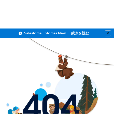
Salesforce Enforces New Security Requirements in Summer 2026
続きを読む
Clo