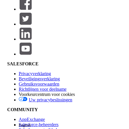
SALESFORCE
Privacyverklaring
Beveiligingsverklaring
Gebruiksvoorwaarden
Richtlijnen voor deelname
Voorkeurcentrum voor cookies
Uw privacybeslissingen
COMMUNITY
AppExchange
Salesforce-beheerders
English