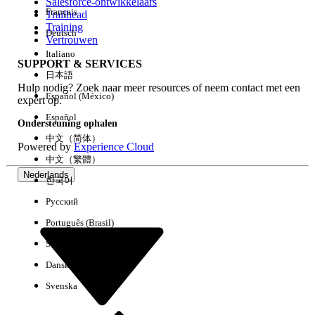
Salesforce-ontwikkelaars
Français
Trailhead
Training
Deutsch
Vertrouwen
Italiano
SUPPORT & SERVICES
日本語
Hulp nodig? Zoek naar meer resources of neem contact met een
Español (México)
expert op.
Español
Ondersteuning ophalen
中文（简体）
Powered by
Experience Cloud
中文（繁體）
Nederlands
한국어
Русский
Português (Brasil)
Suomi
Dansk
Svenska