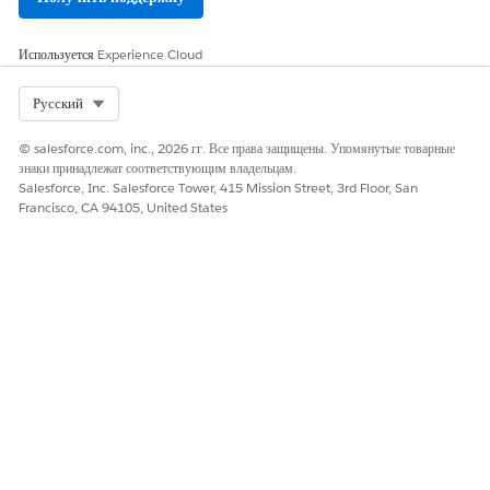
или «
».
Назначено
Используется
Experience Cloud
Select Org
Русский
ПРИМЕЧАНИЕ
© salesforce.com, inc., 2026 гг. Все права защищены. Упомянутые товарные
Вы можете ввести или выбрать только пользователей с
знаки принадлежат соответствующим владельцам.
полномочием ответственного за запись.
Salesforce, Inc. Salesforce Tower, 415 Mission Street, 3rd Floor, San
Внешние пользователи, пытающиеся редактировать
Francisco, CA 94105, United States
ответственность за запись, не могут фильтровать по типу
пользователя.
Чтобы уведомить нового ответственного, установите флажок
«
».
Отправить электронное уведомление
Адрес эл. почты «От», отображаемый в уведомлении, является
вашим обратным адресом эл. почты, заданным в параметрах эл.
почты.
Для обращений в Professional Edition, Enterprise Edition,
Unlimited Edition, Performance Edition и Developer
Edition текст сообщения эл. почты определяется параметром