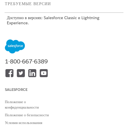
ТРЕБУЕМЫЕ ВЕРСИИ
Доступно в версиях: Salesforce Classic и Lightning
Experience.
Доступно в версиях: Версии
Essentials
,
Group
,
Professional
,
Enterprise
,
Performance
,
Unlimited
,
Developer
и
Contact
Manager
НЕОБХОДИМЫЕ ПОЛНОМОЧИЯ ПОЛЬЗОВАТЕЛЯ
1-800-667-6389
Для переноса отдельных
Запись передачи
записей:
SALESFORCE
Положение о
Чтобы передать ответственность за обращение,
ПРИМЕЧАНИЕ
конфиденциальности
контакт или запись возможности, выполните указанные ниже
Положение о безопасности
действия.
Условия использования