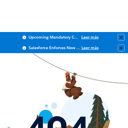
Upcoming Mandatory Changes to Public Key Infrastructure (PKI)
Leer más
Clo
Salesforce Enforces New Security Requirements in Summer 2026
Leer más
Clo