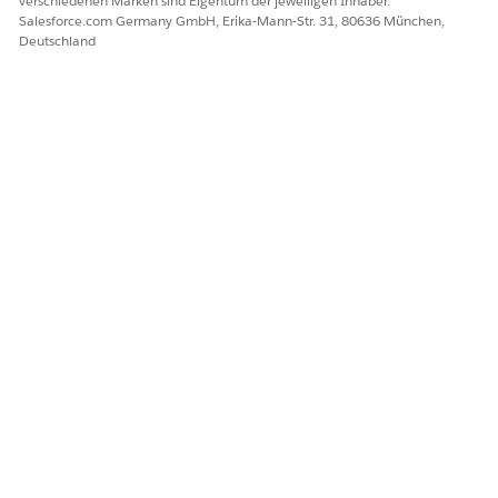
verschiedenen Marken sind Eigentum der jeweiligen Inhaber.
Salesforce.com Germany GmbH, Erika-Mann-Str. 31, 80636 München,
Deutschland