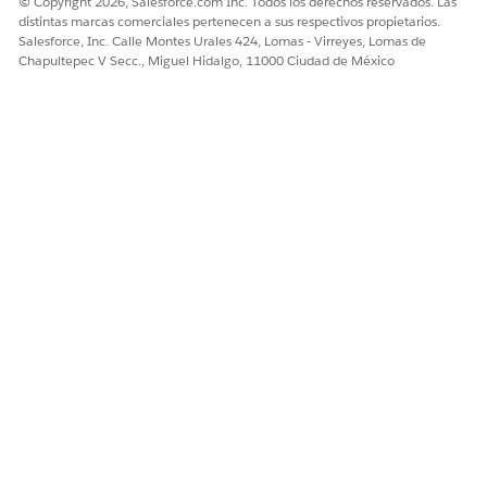
© Copyright 2026, Salesforce.com Inc. Todos los derechos reservados. Las
distintas marcas comerciales pertenecen a sus respectivos propietarios.
Salesforce, Inc. Calle Montes Urales 424, Lomas - Virreyes, Lomas de
Chapultepec V Secc., Miguel Hidalgo, 11000 Ciudad de México