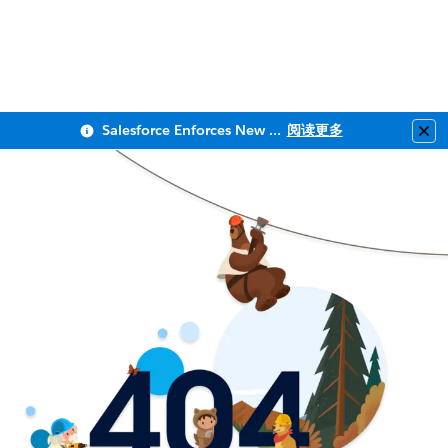
Salesforce Enforces New Security Requirements in Summer 2026
阅读更多
Clo