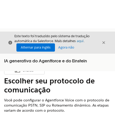
Este texto foi traduzido pelo sistema de tradução
automática da Salesforce. Mais detalhes
aqui
.
Fechar
Fecha
Fechar
Alternar para inglês
Agora não
IA generativa do Agentforce e do Einstein
Índice
Mostrar índice
Escolher seu protocolo de
comunicação
Você pode configurar o Agentforce Voice com o protocolo de
comunicação PSTN, SIP ou Roteamento dinâmico. As etapas
variam de acordo com o protocolo.