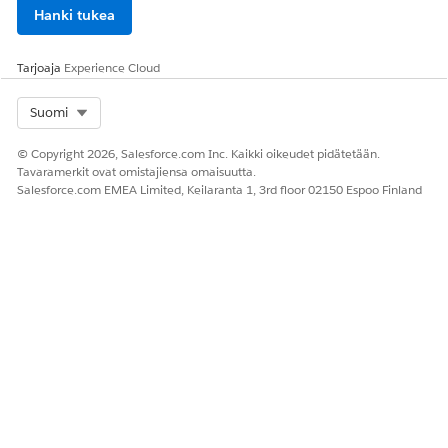
Hanki tukea
Tarjoaja
Experience Cloud
Select Org
Suomi
© Copyright 2026, Salesforce.com Inc. Kaikki oikeudet pidätetään.
Tavaramerkit ovat omistajiensa omaisuutta.
Salesforce.com EMEA Limited, Keilaranta 1, 3rd floor 02150 Espoo Finland