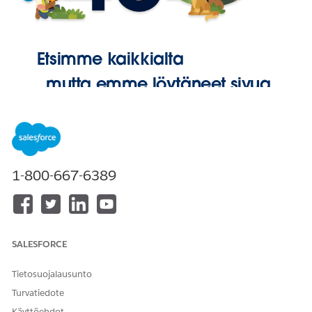
Etsimme kaikkialta
, mutta emme löytäneet sivua.
Palaa
aloitussivulle
1-800-667-6389
SALESFORCE
Tietosuojalausunto
Turvatiedote
Käyttöehdot