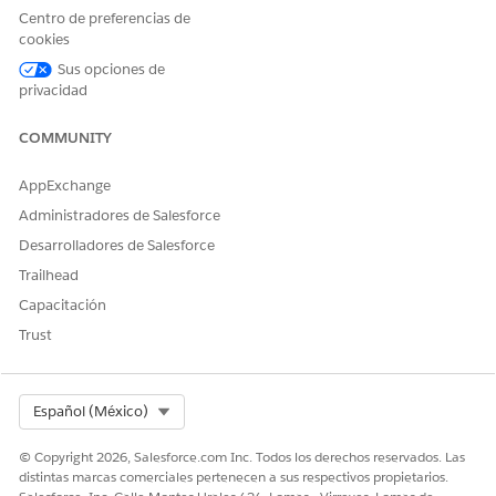
Centro de preferencias de
cookies
Desde Configuración, en el cuadro Búsqueda rápida,
Sus opciones de
ingrese
y, a continuación, seleccione
Agentforce Voice
privacidad
Agentforce Voice Setup
.
Bajo Pasos de configuración en la página Configuración
COMMUNITY
de Agentforce Voice, active
Conectar llamadas
de voz
relacionadas y luego haga clic en
Activar
.
AppExchange
Administradores de Salesforce
Desarrolladores de Salesforce
Trailhead
Capacitación
Trust
Select Org
Español (México)
© Copyright 2026, Salesforce.com Inc. Todos los derechos reservados. Las
distintas marcas comerciales pertenecen a sus respectivos propietarios.
CONSULTE TAMBIÉN: