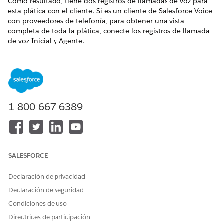
Como resultado, tiene dos registros de llamadas de voz para
esta plática con el cliente. Si es un cliente de Salesforce Voice
con proveedores de telefonía, para obtener una vista
completa de toda la plática, conecte los registros de llamada
de voz Inicial y Agente.
EDICIONES NECESARIAS
Disponible en: Lightning Experience
Disponible en:
Enterprise
Edition,
Unlimited
Edition y
1-800-667-6389
Developer
Edition con Foundation Edition o Agentforce 1
Edition y
complementos de Salesforce Voice
.
SALESFORCE
En raras ocasiones, esta función podría no funcionar
NOTA
Declaración de privacidad
como se espera. Por ejemplo, no podemos distinguir entre
Declaración de seguridad
llamantes si varios individuos comparten el mismo número
Condiciones de uso
de teléfono y realizan llamadas entrantes de forma
Directrices de participación
simultánea.