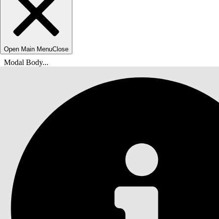
Open Main Menu
Close
Modal Body...
Du er her:
Salesforce Hjelp
Dokumenter
Hurtigstart Einstein generative AI-løsning