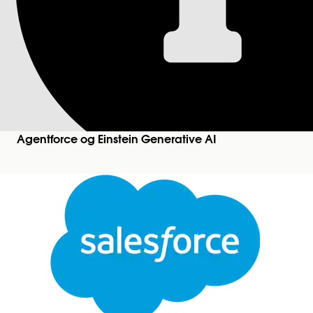
Koble til relaterte
Når en innkommende samtale overføres til en Agen
Salesforce for denne delen av samtalen. Resultate
en Salesforce Voice-kunde med telefonileverandør
fullstendig oversikt over hele samtalen.
Agentforce og Einstein Generative AI
Nødvendige utgaver
Tilgjengelig i Lightning Experience
Avslutt
Tilgjengelig i
Enterprise
,
Unlimited
og
Developer
E
Bytt
Denne teksten er oversatt med Salesforce maskinoversettingssystem. Flere detaljer
her
.
Merk
I sjeldne tilfeller fungerer kanskje ikke denne funk
enkeltpersoner deler samme telefonnummer og ringer 
Skriv inn
i Hurtigsøk-feltet i O
Agentforce Voice
Aktiver
Koble til relaterte talesamtaler
under Oppset