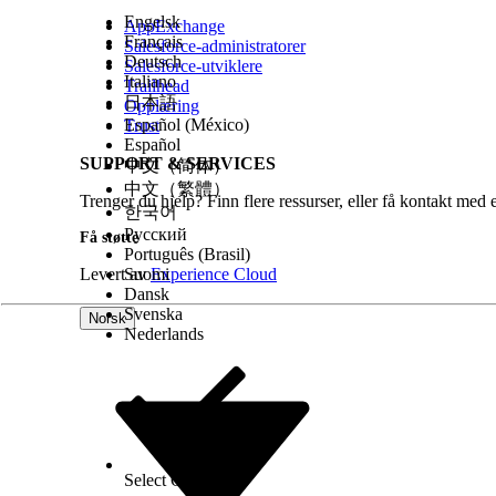
Engelsk
Se også:
AppExchange
Français
Salesforce-administratorer
Deutsch
Koble til relaterte talesamtaler
Salesforce-utviklere
Italiano
Trailhead
日本語
Opplæring
Español (México)
Trust
HJALP DENNE ARTIKKELEN MED Å LØSE PROBLEMET DI
Español
SUPPORT & SERVICES
La oss få vite det slik at vi kan forbedre!
中文（简体）
中文（繁體）
Trenger du hjelp? Finn flere ressurser, eller få kontakt med 
한국어
Русский
Få støtte
Português (Brasil)
Levert av
Suomi
Experience Cloud
Dansk
Svenska
Norsk
Nederlands
Select Org
Norsk