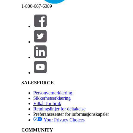
Avslutt
Avslutt
1-800-667-6389
Salesforce Help | Article
SALESFORCE
Personvernerklæring
Sikkerhetserklæring
Vilkår for bruk
Retningslinjer for deltakelse
Preferansesenter for informasjonskapsler
Your Privacy Choices
COMMUNITY