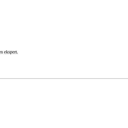
TT?
en ekspert.