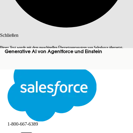
Suche
Schließen
Dieser Text wurde mit dem maschinellen Übersetzungssystem von Salesforce übersetzt.
Generative AI von Agentforce und Einstein
Zu Englisch wechseln
Nicht jetzt
Weitere Details finden Sie
hier
.
Schließen
Schließen
1-800-667-6389