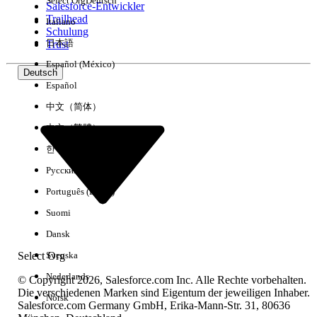
Select Org
Deutsch
Salesforce-Entwickler
Trailhead
Italiano
Erfahrung
Schulung
日本語
Trust
Español (México)
Deutsch
Español
Alle löschen
Fertig
中文（简体）
中文（繁體）
한국어
Русский
Português (Brasil)
Suomi
Dansk
Select Org
Svenska
Nederlands
© Copyright 2026, Salesforce.com Inc. Alle Rechte vorbehalten.
Die verschiedenen Marken sind Eigentum der jeweiligen Inhaber.
Norsk
Salesforce.com Germany GmbH, Erika-Mann-Str. 31, 80636
Keine Ergebnisse