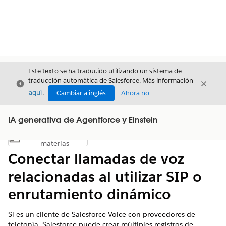
Este texto se ha traducido utilizando un sistema de
traducción automática de Salesforce. Más información
Cerrar
Cerrar
Cerrar
aquí
.
Cambiar a inglés
Ahora no
IA generativa de Agentforce y Einstein
Índice de
Mostrar índice de materias
materias
Conectar llamadas de voz
relacionadas al utilizar SIP o
enrutamiento dinámico
Si es un cliente de Salesforce Voice con proveedores de
telefonía, Salesforce puede crear múltiples registros de