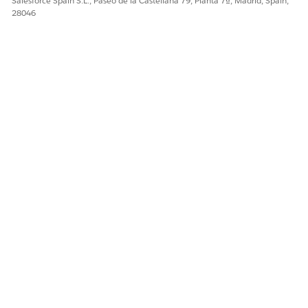
Salesforce Spain S.L., Paseo de la Castellana 79, Planta 7ª, Madrid, Spain,
28046
CONSULTE TAMBIÉN:
Conexión de llamadas de voz relacionadas
¿RESOLVIÓ ESTE ARTÍCULO SU PROBLEMA?
¡Háganos saber cómo podemos mejorar!
Sí
No