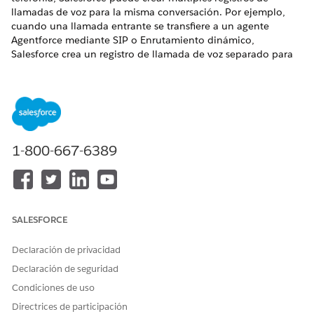
llamadas de voz para la misma conversación. Por ejemplo,
cuando una llamada entrante se transfiere a un agente
Agentforce mediante SIP o Enrutamiento dinámico,
Salesforce crea un registro de llamada de voz separado para
esa etapa de llamada. Si el agente transfiere la llamada a un
representante, Salesforce puede crear un tercer registro de
llamada de voz. Para ver la conversación completa con el
cliente, conecte estos registros de llamadas de voz
relacionadas.
EDICIONES NECESARIAS
1-800-667-6389
Disponible en: Lightning Experience
Disponible en:
Enterprise
Edition,
Unlimited
Edition y
Developer
Edition con Foundation Edition o Agentforce 1
SALESFORCE
Edition y
complementos de Salesforce Voice
.
Declaración de privacidad
Para conectar automáticamente el registro de llamada de voz
Declaración de seguridad
inicial (VC1) con el registro de llamada de voz de agente
(VC2), pase el Id. de VC1 al parámetro
al transferir la
callid
Condiciones de uso
llamada. Si no pasa el Id. de VC1, los registros de llamadas de
Directrices de participación