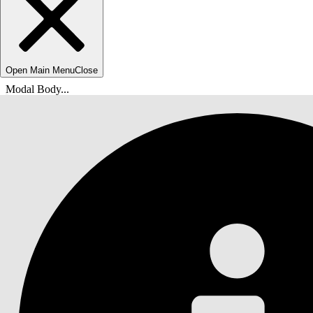
Open Main Menu
Close
Modal Body...
Usted está aquí:
Ayuda de Salesforce
Documentos
Inicio rápido de su solución de IA generativa Ei