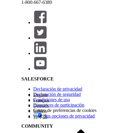
1-800-667-6389
conectarán.
Para SIP, incluya el Id. de VC1 en el parámetro
ca
Para Enrutamiento dinámico, incluya el Id. de VC
Cerrar
Cerrar
reserveRoutableNumber.
Si se crea un tercer registro de llamada de voz cu
Salesforce Help | Article
registro de llamada de voz de representante (VC3)
en función del sistema de telefonía. Para obtener
Genesys
.
Configuración de conexión de llamada de voz de
Los pasos para conectar un registro de llamada de
SALESFORCE
para cada sistema de telefonía. Este ejemplo ilust
Declaración de privacidad
Consulte también:
Declaración de seguridad
English
Condiciones de uso
Français
Conexión de llamadas de voz relacionadas
Directrices de participación
Deutsch
Centro de preferencias de cookies
Italiano
Sus opciones de privacidad
日本語
¿RESOLVIÓ ESTE ARTÍCULO SU PROBLEMA?
COMMUNITY
¡Háganos saber cómo podemos mejorar!