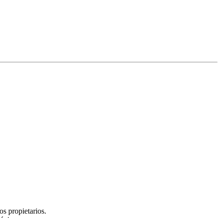
Sí
No
Edición
Experiencia
s propietarios.