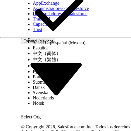
AppExchange
Administradores de Salesforce
Desarrolladores de Salesforce
Trailhead
Capacitación
Trust
Español (México)
Select Org
Español (México)
Español
中文（简体）
中文（繁體）
한국어
Русский
Português (Brasil)
Suomi
Dansk
Svenska
Nederlands
Norsk
Select Org
© Copyright 2026, Salesforce.com Inc. Todos los derechos r