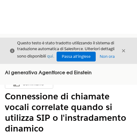
Questo testo è stato tradotto utilizzando il sistema di
traduzione automatica di Salesforce. Ulteriori dettagli
Chiudi
Chiud
Chiudi
sono disponibili
qui
.
Passa all'inglese
Non ora
AI generativa Agentforce ed Einstein
Sommario
Mostra sommario
Connessione di chiamate
vocali correlate quando si
utilizza SIP o l'instradamento
dinamico