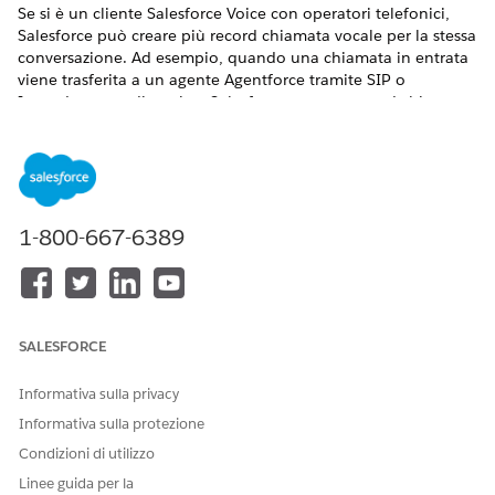
Se si è un cliente Salesforce Voice con operatori telefonici,
Salesforce può creare più record chiamata vocale per la stessa
conversazione. Ad esempio, quando una chiamata in entrata
viene trasferita a un agente Agentforce tramite SIP o
Instradamento dinamico, Salesforce crea un record chiamata
vocale separato per quella parte della chiamata. Se l'agente
trasferisce la chiamata a un agente, Salesforce può creare un
terzo record chiamata vocale. Per visualizzare l'intera
conversazione con il cliente, collegare i seguenti record
chiamata vocale correlati.
1-800-667-6389
VERSIONI (EDITION) RICHIESTE
Disponibile nelle versioni: Lightning Experience
Disponibile in:
Enterprise
Edition,
Unlimited
Edition e
SALESFORCE
Developer
Edition con Foundation Edition o Agentforce 1
Edition e
componenti aggiuntivi Salesforce Voice
.
Informativa sulla privacy
Per connettere automaticamente il record chiamata vocale
Informativa sulla protezione
iniziale (VC1) al record chiamata vocale agente (VC2), passare
Condizioni di utilizzo
l'ID VC1 nel parametro
quando si trasferisce la
callid
Linee guida per la
chiamata. Se non si passa l'ID VC1, i record delle chiamate