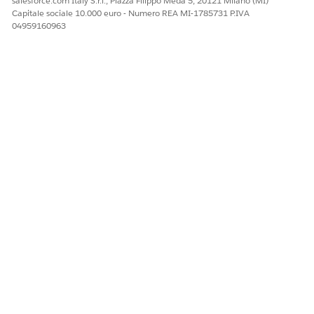
salesforce.com Italy S.r.l., Piazza Filippo Meda 5, 20121 Milano (MI)
Capitale sociale 10.000 euro - Numero REA MI-1785731 P.IVA
04959160963
VEDERE ANCHE:
Connessione di chiamate vocali correlate
QUESTO ARTICOLO HA RISOLTO IL PROBLEMA?
Facci sapere, così possiamo migliorare!
Sì
No