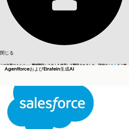
目次を表示
目次
検索
閉じる
この文章は Salesforce 機械翻訳システムを使用して翻訳されました。詳細は
こちら
をご参
AgentforceおよびEinstein生成AI
英語に切り替える
今はしません
照ください。
閉じる
閉じる