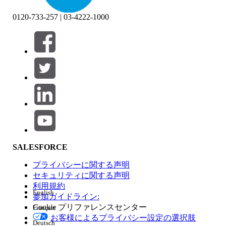
0120-733-257 | 03-4222-1000
絞り込み条件 (0)
絞り込み条件を選択
追加
製品エリア
SALESFORCE
機能の影響
プライバシーに関する声明
セキュリティに関する声明
利用規約
English
参加ガイドライン:
Cookie プリファレンスセンター
Français
エディション
お客様によるプライバシー設定の選択肢
Deutsch