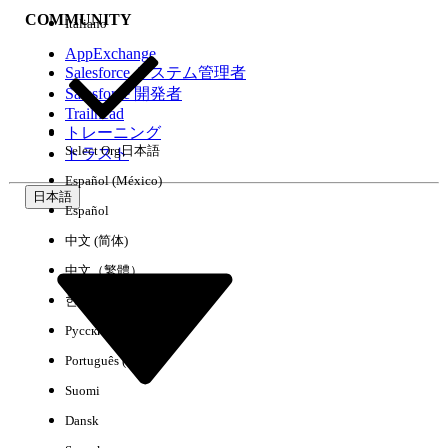
COMMUNITY
Italiano
AppExchange
Salesforce システム管理者
Salesforce 開発者
環境
Trailhead
トレーニング
Select Org
日本語
トラスト
Español (México)
日本語
Español
すべてクリア
完了
中文 (简体)
中文（繁體）
한국어
Русский
Português (Brasil)
Suomi
Dansk