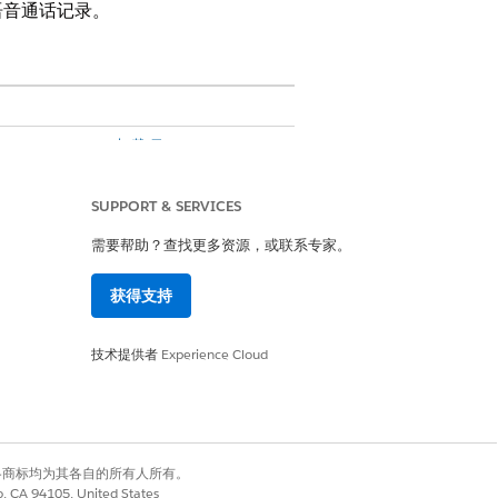
语音通话记录。
alesforce Voice 加载项
。
 ID 传输到
参数。如果您
callid
SUPPORT & SERVICES
需要帮助？查找更多资源，或联系专家。
获得支持
服人员语音呼叫记录 (VC2) 连接起
技术提供者
Experience Cloud
在 Genesys 中执行此配置。
有权利。其他各商标均为其各自的所有人所有。
co, CA 94105, United States