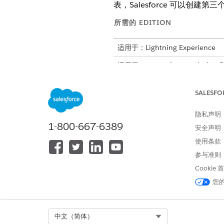
表，Salesforce 可以
所需的 EDITION
适用于：Lightning Experience
适用于：
Enterprise
、
Unlimited
要将初始语音呼叫记录 (VC1) 
SALESFO
未传递 VC1 ID，语音通话记
隐私声明
对于 SIP，在 UUI 标题的
call
1-800-667-6389
对于动态路由，在
reserveRo
安全声明
使用条款
如果在呼叫从客服人员转移到代表
来。此过程因电话系统而异。
参与准则
Cookie
Genesys 中的语音呼叫连接配
您
将代表语音通话记录 (VC3) 
另请参阅：
Select Org
中文（简体）