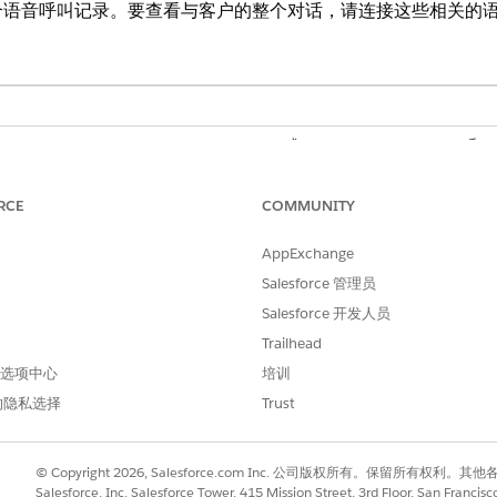
创建第三个语音呼叫记录。要查看与客户的整个对话，请连接这些相关的
和
Developer
Editions with Foundations 或 Agentforce 1 Editions 和
S
与客服人员语音呼叫记录 (VC2) 自动连接，请在转移呼叫时将 VC1
RCE
COMMUNITY
录将无法连接。
AppExchange
参数中包含 VC1 ID。
id
utableNumber 电话集成 API
请求的
参数中包含 VC1 ID。
callid
Salesforce 管理员
Salesforce 开发人员
时创建第三个语音呼叫记录，请将代表语音呼叫记录 (VC3) 与客
有关详细信息，请参阅
Genesys 中语音
Trailhead
呼叫连接配置示例。
 首选项中心
培训
置示例
的隐私选择
Trust
与客服人员语音通话记录 (VC2) 连接的步骤因电话系统而异。此示例说明了如何
© Copyright 2026, Salesforce.com Inc. 公司版权所有。保留所
Salesforce, Inc. Salesforce Tower, 415 Mission Street, 3rd Floor, San Francis