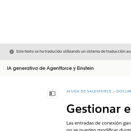
Cerrar
Este texto se ha traducido utilizando un sistema de traducción a
IA generativa de Agentforce y Einstein
AYUDA DE SALESFORCE
DOCUM
Usted está aquí:
Mostrar índice de materias
Gestionar 
Las entradas de conexión gar
no se pueden modificar duran