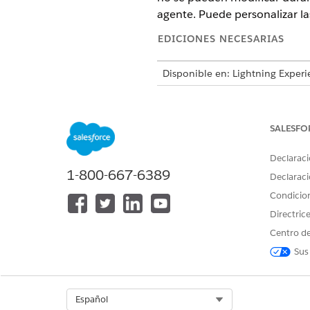
agente. Puede personalizar la
EDICIONES NECESARIAS
Disponible en: Lightning Experi
Disponible en:
Enterprise Editio
varían según el tipo de agente.
SALESFO
PERMISOS DE USUARIO NECES
Declaraci
Para modificar entradas de con
1-800-667-6389
Declaraci
Condicio
Antes de empezar, cree un Age
Directric
conexión de correo electróni
Centro de
Desde el Iniciador de aplicac
Sus
En la ficha Agentes, haga cli
En el panel Explorador, haga 
Para modificar una entrada d
Select Org
Español
cambiar los detalles de la en