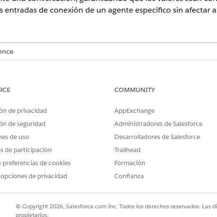
s entradas de conexión de un agente específico sin afectar a
ence
n
,
Performance Edition
,
Unlimited Edition
y
Developer Edition
.
Las
RCE
COMMUNITY
ARIOS
ón de privacidad
AppExchange
exión:
Gestionar agentes de IA Y
lo
ón de seguridad
Administradores de Salesforce
agente
nes de uso
Desarrolladores de Salesforce
nte de servicio y agréguele la
conexión Correo electrónico
es de participación
Trailhead
co de marketing incluye entradas de conexión.
 preferencias de cookies
Formación
ión, introduzca
y luego seleccione la aplicación
Agenteforce
Agente
 opciones de privacidad
Confianza
c en el nombre de su agente.
clic en
Enrutamiento
bajo Correo electrónico de marketing.
e conexión, haga clic en su nombre en la sección Entradas. En la 
© Copyright 2026, Salesforce.com Inc. Todos los derechos reservados. Las d
trada, como su tipo de datos y valor predeterminado.
propietarios.