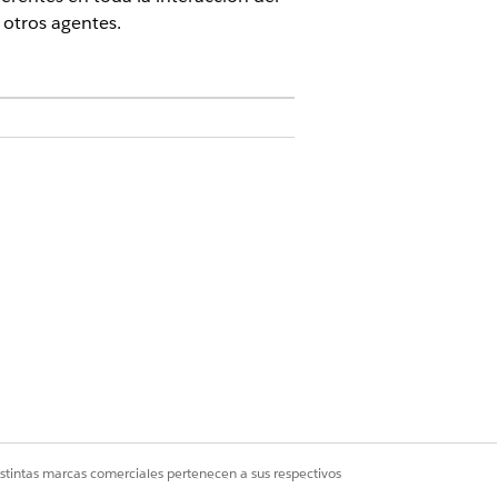
 otros agentes.
 licencias complementarias requeridas
s permisos requeridos para su tipo de
de marketing. Actualmente, solo la
 Studio
.
ventana Modificar entrada, puede
istintas marcas comerciales pertenecen a sus respectivos