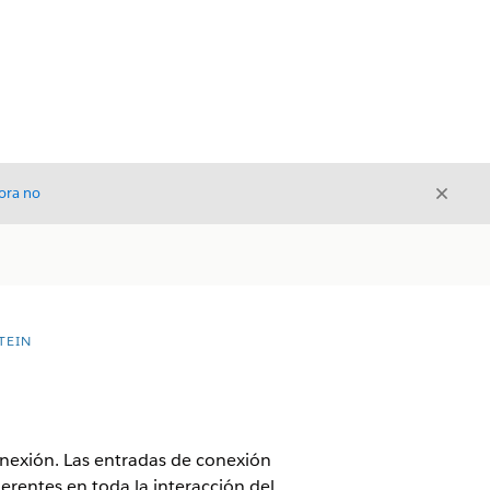
Cerrar
ora no
Cerrar
TEIN
onexión. Las entradas de conexión
rentes en toda la interacción del