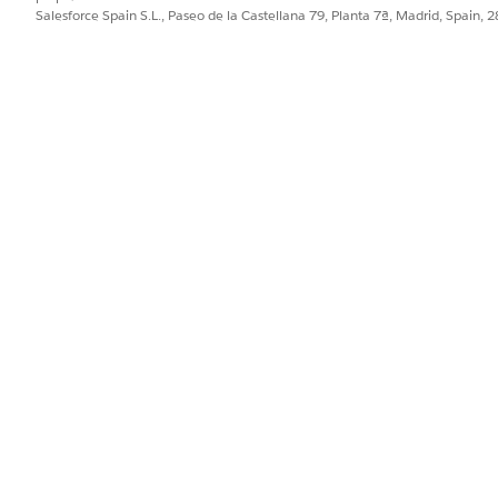
Salesforce Spain S.L., Paseo de la Castellana 79, Planta 7ª, Madrid, Spain, 
l agente actual y no afectan a otros agentes que utilizan la misma
xión, chatee con el agente en un canal conectado.
PROBLEMA?
ejorar!