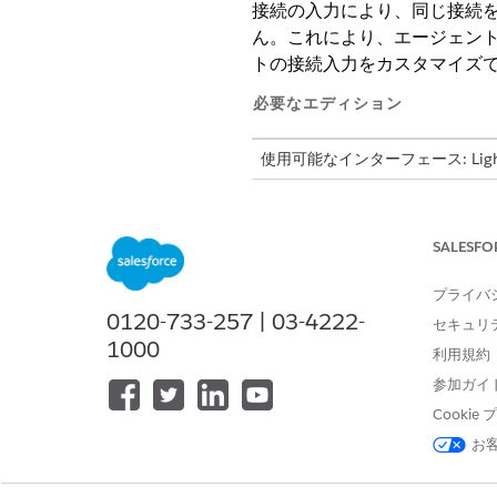
接続の入力により、同じ接続
ん。これにより、エージェン
トの接続入力をカスタマイズ
必要なエディション
使用可能なインターフェース: Lightni
使用可能なエディション:
Enterpr
スはエージェント種別によって異
SALESFO
必要なユーザー権限
プライバ
接続入力を編集する
0120-733-257 | 03-4222-
セキュリ
1000
利用規約
開始する前に、サービスエー
ティングメール接続のみです
参加ガイ
Cooki
アプリケーションランチャーか
お
[エージェント] タブで、エー
[Explorer (エクスプローラー)]
接続入力を編集するには、[入