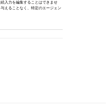
接続入力を編集することはできませ
を与えることなく、特定のエージェン
loper
Edition。
必要なアドオンライセン
ジェントタイプ
の必要な権限
現在、接続入力が含まれるのはマーケ
します。
ng (ルーティング
)] をクリックします。
ウで、データ型やデフォルト値など、入力の詳