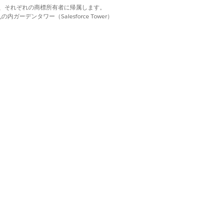
d. それぞれの商標は、それぞれの商標所有者に帰属します。
ーデンタワー（Salesforce Tower）
はい
いいえ