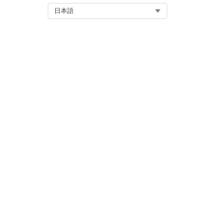
細を変更できます。
Select Org
日本語
変更は現在のエージェントにの
変更内容を保存します。
接続入力をテストするには、
この記事で問題は解決されましたか
ご意見をお待ちしております。