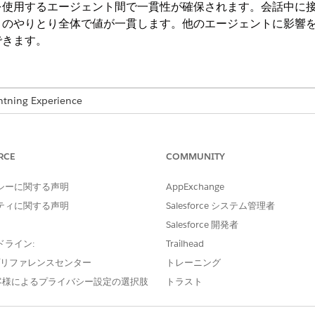
を使用するエージェント間で一貫性が確保されます。会話中に
トのやりとり全体で値が一貫します。他のエージェントに影響
できます。
ng Experience
ise
Edition、
Performance
Edition、
Unlimited
Edition、および
Deve
なります。
RCE
COMMUNITY
シーに関する声明
AppExchange
AIエージェントの管理とエー
ティに関する声明
Salesforce システム管理者
Salesforce 開発者
ジェントを作成し、
マーケティングメール接続
を追加します。
。
ドライン:
Trailhead
e プリファレンスセンター
トレーニング
ら、「
と入力し、
Agentforce Studio
アプリケーションを選択
Agent」
客様によるプライバシー設定の選択肢
トラスト
ジェントの名前をクリックします。
 パネルで、[Marketing Email (マーケティングメール)] の下の [
Routi
力] セクションでその名前をクリックします。[入力を編集] ウィンド