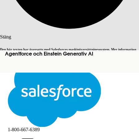
Sök
Stäng
Den här texten har översatts med Salesforces maskinöversättningssystem. Mer information
Agentforce och Einstein Generativ AI
Byt till engelska
Inte nu
här
.
Stäng
Stäng
1-800-667-6389