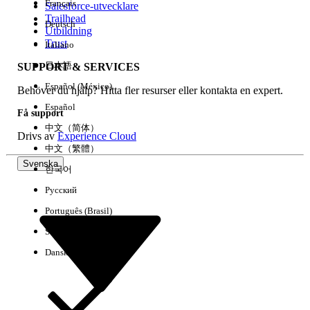
Français
Salesforce-utvecklare
Trailhead
Deutsch
Händelse
Utbildning
Trust
Italiano
日本語
SUPPORT & SERVICES
Español (México)
Behöver du hjälp? Hitta fler resurser eller kontakta en expert.
Rensa alla
Klart
Español
Få support
中文（简体）
Drivs av
Experience Cloud
中文（繁體）
Svenska
한국어
Русский
Português (Brasil)
Suomi
Dansk
Inga resultat