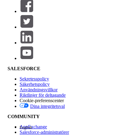
Filtrera efter (0)
VÄLJ FILTER
Lägg till
Produktområde
Funktionspåverkan
SALESFORCE
Sekretesspolicy
Säkerhetspolicy
Användningsvillkor
Riktlinjer för deltagande
Cookie-preferenscenter
Dina integritetsval
Version
COMMUNITY
AppExchange
English
Salesforce-administratörer