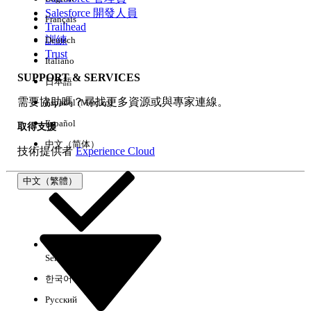
Salesforce 開發人員
Français
經驗
Trailhead
訓練
Deutsch
Trust
Italiano
SUPPORT & SERVICES
日本語
全部清除
完成
需要協助嗎？尋找更多資源或與專家連線。
Español (México)
Español
取得支援
中文（简体）
技術提供者
Experience Cloud
中文（繁體）
Select Org
中文（繁體）
한국어
Русский
沒有結果