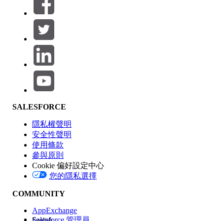
篩選條件： (0)
選取篩選
新增
產品區域
SALESFORCE
功能影響
隱私權聲明
安全性聲明
使用條款
參與原則
Cookie 偏好設定中心
版本
您的隱私選擇
COMMUNITY
AppExchange
Salesforce 管理員
English