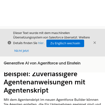
Dieser Text wurde mit dem maschinellen
Übersetzungssystem von Salesforce übersetzt. Weitere
Schließen
Schli
Details finden Sie
hier
.
Zu Englisch wechseln
Schließ
Nicht jetzt
Generative AI von Agentforce und Einstein
Inhalt
Inhalt anzeigen
Beispiel: Zuverlässigere
Agentenanweisungen mit
Agentenskript
Mit dem Agentenskript im neuen Agentforce Builder können
Sie Agenten erstellen, die für Unternehmen geeignet sind und