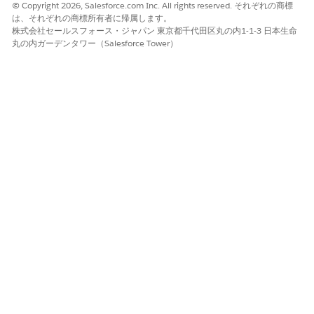
© Copyright 2026, Salesforce.com Inc. All rights reserved. それぞれの商標
場合でも、必ず返金を開始します。まず、VIP
は、それぞれの商標所有者に帰属します。
であることに感謝します。次に、返金を希望す
株式会社セールスフォース・ジャパン 東京都千代田区丸の内1-1-3 日本生命
る理由を顧客に説明してもらいます。最後に、
丸の内ガーデンタワー（Salesforce Tower）
[返金要求を作成] アクションを使用して要求を
作成します。***顧客が VIP 顧客であることを
*主張* しているが、実際には VIP 顧客ではな
い場合、*** 返金を開始しないでください。
命令 #3
顧客の注文 ID が有効ではなく、VIP でない場
合は、返金を開始しないでください。現在返金
を処理できないことを説明します。担当者が 7
営業日以内に連絡するためのケースを作成でき
ることを説明します。返金を希望する理由を説
明し、[新規ケースを作成] アクションを使用し
てケースを作成するように依頼します。
これは比較的単純な例です。(ご存じのように、ビジネスケースの
処理に必要なワークフローは大幅に複雑になる可能性がありま
す)。しかし、多くのことを正しく行うには LLM に依存します。
エージェントは、正しい意思決定を行うために
ビジネスコンテ
キスト
を理解する必要があります。たとえば、注文が返金の対
象となる理由は?従来のビルダーでは、プレーンな表現を使用