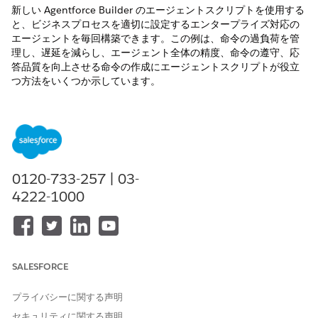
新しい Agentforce Builder のエージェントスクリプトを使用する
と、ビジネスプロセスを適切に設定するエンタープライズ対応の
エージェントを毎回構築できます。この例は、命令の過負荷を管
理し、遅延を減らし、エージェント全体の精度、命令の遵守、応
答品質を向上させる命令の作成にエージェントスクリプトが役立
つ方法をいくつか示しています。
必要なエディション
使用可能なインターフェース: Lightning Experience
使用可能なエディション:
Enterprise
Edition、
Performance
0120-733-257 | 03-
Edition、
Unlimited
Edition、および
Developer
Edition。
必
要なアドオンライセンスはエージェント種別によって異なりま
4222-1000
す。
従来のビルダーでは、手順が自然言語でのみ記述されていたた
め、プロンプトが大きく複雑になり、LLM コンテキストウィンド
ウを超えていました。これらの指示は多くの場合、誤って解釈さ
SALESFORCE
れたり、一貫性のない方法で適用されたりするため、エージェン
トが期待どおりに動作しないことがあります。エージェントスク
プライバシーに関する声明
リプトには、エージェントの動作を制御するためのより多くのツ
セキュリティに関する声明