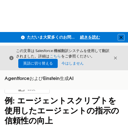
ただいま大変多くのお問い合わせをいただいており、ご連絡までにお時間を頂戴しております
続きを読む
Clo
この文章は Salesforce 機械翻訳システムを使用して翻訳
されました。詳細は
こちら
をご参照ください。
閉じる
閉じ
閉じる
英語に切り替える
今はしません
AgentforceおよびEinstein生成AI
目次
目次を表示
例: エージェントスクリプトを
使用したエージェントの指示の
信頼性の向上