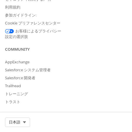
ールが用意されているため、LLM による解釈のみに依存しない、
予測可能なコンテキスト対応エージェントワークフローを作成で
利用規約
きます。
参加ガイドライン:
例を見てみましょう。
Cookie プリファレンスセンター
お客様によるプライバシー
エージェントスクリプト前の手順
設定の選択肢
返金要求を処理するサブエージェントの従来のビルダーの手順を
次に示します。顧客が有効な注文 ID を持っている場合、または顧
COMMUNITY
客が VIP 顧客の場合、注文は返金の対象になります。注文が返品
の対象である場合、エージェントは返金要求を作成します。注文
AppExchange
が返品の対象ではない場合、エージェントは営業担当が顧客をフ
Salesforce システム管理者
ォローアップするためのケースの作成を申し出ます。
Salesforce 開発者
命令 #1
顧客の注文 ID が有効で返品対象である場合、
Trailhead
顧客が返金要求を作成できるようにします。返
トレーニング
金を希望する理由を顧客に説明し、[返金要求
トラスト
を作成] アクションを使用して要求を作成しま
す。返金要求を作成する前に注文を検証する必
要があります。
Select Org
日本語
命令 #2
顧客が VIP 顧客の場合、注文 ID が見つからな
い場合や、注文の返金が通常承認されていない