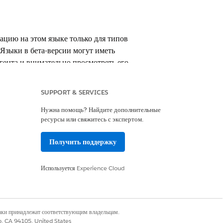
ацию на этом языке только для типов
зыки в бета-версии могут иметь
гента и внимательно просмотреть его
живаемых Agentforce языков. Список
SUPPORT & SERVICES
е
Language Support for Agentforce
Нужна помощь? Найдите дополнительные
ресурсы или свяжитесь с экспертом.
Получить поддержку
Используется
Experience Cloud
наки принадлежат соответствующим владельцам.
co, CA 94105, United States