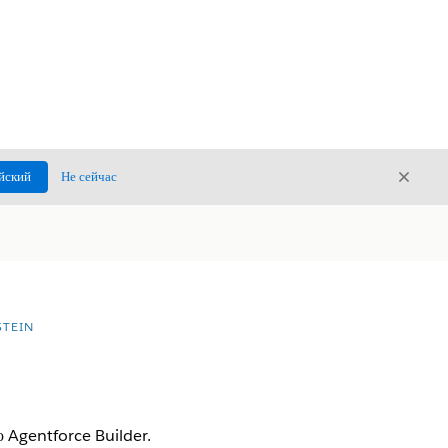
Закры
йский
Не сейчас
Закрыт
TEIN
 Agentforce Builder.