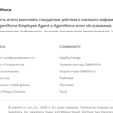
tforce
сть агента выполнять стандартные действия и извлекать информ
gentforce Employee Agent и Agentforce агент обслуживания. Я
извлечении информации, поэтому рекомендуем протестировать а
в с поддержкой голосового режима может отличаться от поддер
RCE
COMMUNITY
ыков для агентов с поддержкой голосового режима см. в раздел
е о конфиденциальности
AppExchange
 о безопасности
Администраторы Salesforce
КОД
спользования
Разработчики Salesforce
частия
Trailhead
en_AU
троек cookie-файлов
Обучение
en_UK
r Privacy Choices
Trust
en_US
af
© salesforce.com, inc., 2026 гг. Все права защищены. Упомянутые товарные з
Salesforce, Inc. Salesforce Tower, 415 Mission Street, 3rd Floor, San Francis
ar