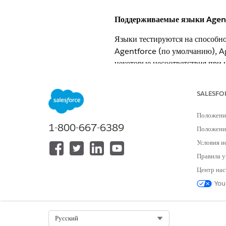
Поддерживаемые языки Agen
Языки тестируются на способно
Agentforce (по умолчанию), A
некоторые несоответствия при 
ответы.
Доступность языков для агенто
SALESFO
поддерживаемых разговорных яз
Положени
Voice
.
1-800-667-6389
Положение
ЯЗЫК
Условия и
Английский
Правила у
Центр нас
You
Африкаанс (бета-версия)
Select Org
Русский
Арабский (бета-версия)